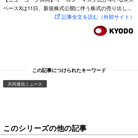
ペースXは11日、新規株式公開に伴う株式の売り出し...
スポーツ・東京2020
文化
動画/Live
記事全文を読む（外部サイト）
科学・技術
Books
暮らし
Cinema
スポーツ・東京2020
Topics
この記事につけられたキーワード
Images
共同通信ニュース
People
東京
このシリーズの他の記事
お知らせ