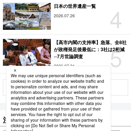
4
日本の世界遺産一覧
2026.07.26
【高市内閣の支持率】急落、全8社
5
が政権発足後最低に：3社は2桁減
─7月世論調査
2026.07.31
もっと見る
注目のキーワード