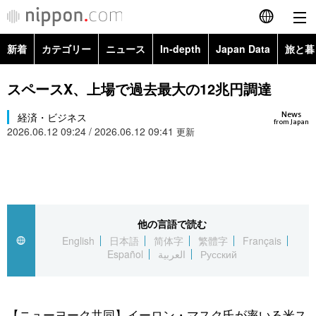
新着
カテゴリー
ニュース
In-depth
Japan Data
旅と暮
English
政治・外交
Topics
スペースX、上場で過去最大の12兆円調達
简体字
News
経済・ビジネス
経済・ビジネス
Images
繁體字
from Japan
2026.06.12 09:24 / 2026.06.12 09:41
更新
カテゴリー
国際・海外
People
Français
政治・外交
ニュース
社会
東京
Español
経済・ビジネス
トップ
In-depth
他の言語で読む
文化
お知らせ
العربية
English
日本語
简体字
繁體字
Français
Español
العربية
Русский
国際
アーカイブ
Japan Data
科学・技術
Русский
社会
旅と暮らし
暮らし
【ニューヨーク共同】イーロン・マスク氏が率いる米ス