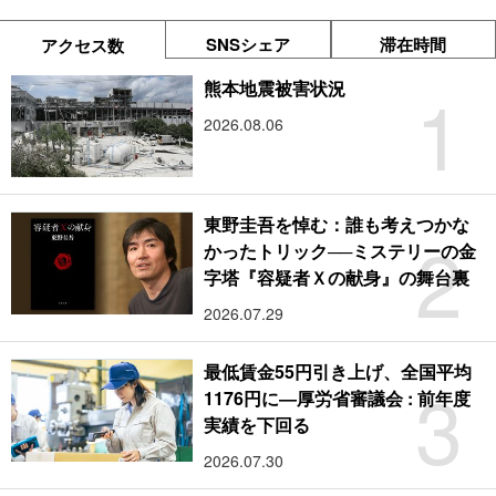
SNSシェア
滞在時間
アクセス数
1
熊本地震被害状況
2026.08.06
東野圭吾を悼む：誰も考えつかな
2
かったトリック──ミステリーの金
字塔『容疑者Ｘの献身』の舞台裏
2026.07.29
最低賃金55円引き上げ、全国平均
3
1176円に―厚労省審議会 : 前年度
実績を下回る
2026.07.30