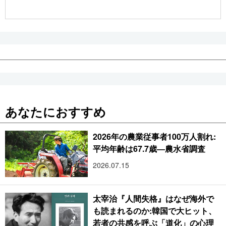
公式SNS
あなたにおすすめ
2026年の農業従事者100万人割れ:
平均年齢は67.7歳―農水省調査
2026.07.15
太宰治『人間失格』はなぜ海外で
も読まれるのか:韓国で大ヒット、
若者の共感を呼ぶ「道化」の心理