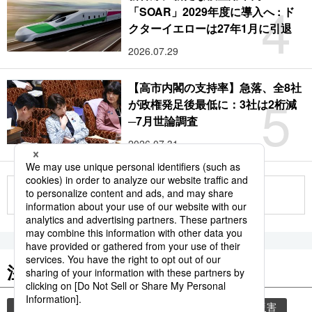
4
「SOAR」2029年度に導入へ : ド
クターイエローは27年1月に引退
2026.07.29
【高市内閣の支持率】急落、全8社
5
が政権発足後最低に：3社は2桁減
─7月世論調査
2026.07.31
もっと見る
注目のキーワード
共同通信ニュース
気象庁
災害
気象・災害