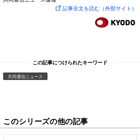
記事全文を読む（外部サイト）
スポーツ・東京2020
文化
動画/Live
科学・技術
Books
暮らし
Cinema
この記事につけられたキーワード
スポーツ・東京2020
Topics
共同通信ニュース
Images
People
東京
このシリーズの他の記事
お知らせ