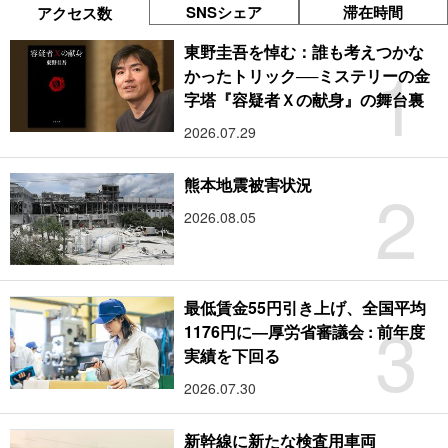
SNSシェア
滞在時間
アクセス数
東野圭吾を悼む：誰も考えつかな
1
かったトリック──ミステリーの金
字塔『容疑者Ｘの献身』の舞台裏
2026.07.29
2
熊本地震被害状況
2026.08.05
最低賃金55円引き上げ、全国平均
3
1176円に―厚労省審議会 : 前年度
実績を下回る
2026.07.30
新幹線に新たな検査用車両