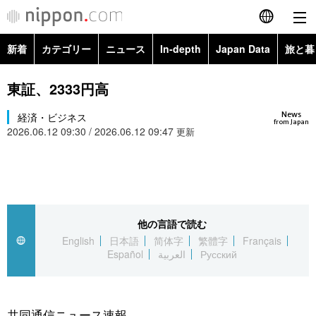
新着
カテゴリー
ニュース
In-depth
Japan Data
旅と暮
English
政治・外交
Topics
東証、2333円高
简体字
News
経済・ビジネス
経済・ビジネス
Images
繁體字
from Japan
2026.06.12 09:30 / 2026.06.12 09:47
更新
カテゴリー
国際・海外
People
Français
政治・外交
ニュース
社会
東京
Español
経済・ビジネス
トップ
In-depth
他の言語で読む
文化
お知らせ
العربية
English
日本語
简体字
繁體字
Français
Español
العربية
Русский
国際
アーカイブ
Japan Data
科学・技術
Русский
社会
旅と暮らし
暮らし
共同通信ニュース速報