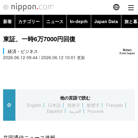
新着
カテゴリー
ニュース
In-depth
Japan Data
旅と暮
English
政治・外交
Topics
東証、一時6万7000円回復
简体字
News
経済・ビジネス
経済・ビジネス
Images
繁體字
from Japan
2026.06.12 09:44 / 2026.06.12 10:01
更新
カテゴリー
国際・海外
People
Français
政治・外交
ニュース
社会
東京
Español
経済・ビジネス
トップ
In-depth
他の言語で読む
文化
お知らせ
العربية
English
日本語
简体字
繁體字
Français
Español
العربية
Русский
国際
アーカイブ
Japan Data
科学・技術
Русский
社会
旅と暮らし
暮らし
共同通信ニュース速報