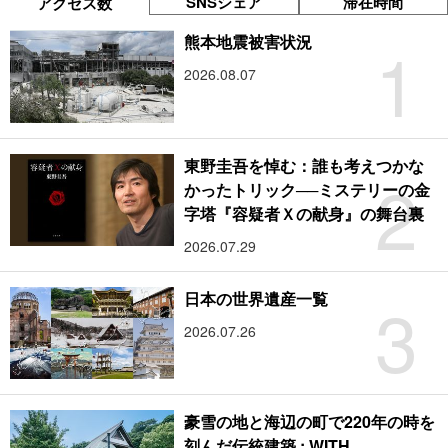
SNSシェア
滞在時間
アクセス数
1
熊本地震被害状況
2026.08.07
東野圭吾を悼む：誰も考えつかな
2
かったトリック──ミステリーの金
字塔『容疑者Ｘの献身』の舞台裏
2026.07.29
3
日本の世界遺産一覧
2026.07.26
豪雪の地と海辺の町で220年の時を
刻んだ伝統建築 : WITH