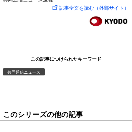
記事全文を読む（外部サイト）
スポーツ・東京2020
文化
動画/Live
科学・技術
Books
暮らし
Cinema
この記事につけられたキーワード
スポーツ・東京2020
Topics
共同通信ニュース
Images
People
東京
このシリーズの他の記事
お知らせ