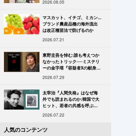
2026.08.05
マスカット、イチゴ、ミカン...
ブランド農産品種の海外流出
は改正種苗法で防げるのか
2026.07.21
東野圭吾を悼む:誰も考えつか
なかったトリック──ミステリ
ーの金字塔『容疑者Xの献身』
の舞台裏
2026.07.29
太宰治『人間失格』はなぜ海
外でも読まれるのか:韓国で大
ヒット、若者の共感を呼ぶ
「道化」の心理
2026.07.22
人気のコンテンツ