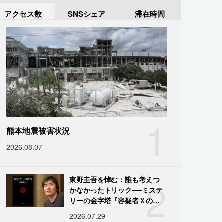
アクセス数
SNSシェア
滞在時間
1
熊本地震被害状況
2026.08.07
2
東野圭吾を悼む：誰も考えつ
かなかったトリック──ミステ
リーの金字塔『容疑者Ｘの献
身』の舞台裏
2026.07.29