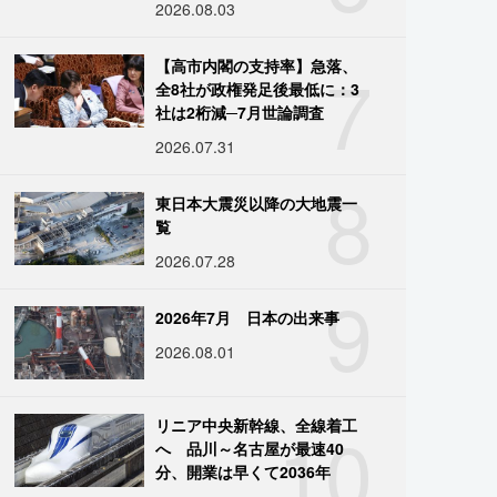
2026.08.03
7
【高市内閣の支持率】急落、
全8社が政権発足後最低に：3
社は2桁減─7月世論調査
2026.07.31
8
東日本大震災以降の大地震一
覧
2026.07.28
9
2026年7月 日本の出来事
2026.08.01
10
リニア中央新幹線、全線着工
へ 品川～名古屋が最速40
分、開業は早くて2036年