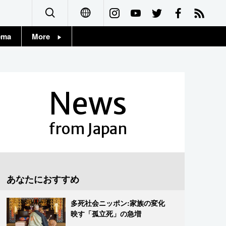
ema
More
English
Topics
简体字
Images
News
繁體字
People
Français
from Japan
東京
Español
お知らせ
العربية
あなたにおすすめ
Русский
多死社会ニッポン:家族の変化
映す「孤立死」の急増