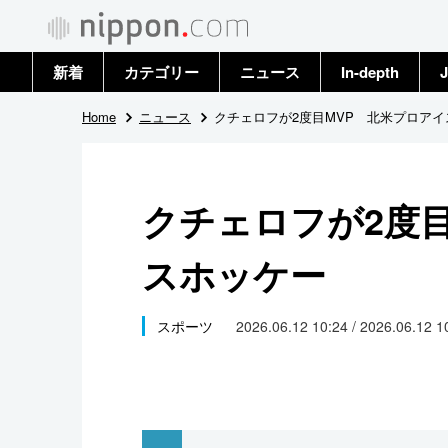
新着
カテゴリー
ニュース
In-depth
J
政治・外交
トップ
Home
ニュース
クチェロフが2度目MVP 北米プロア
経済・ビジネス
アーカイブ
クチェロフが2度
国際
スホッケー
社会
文化
スポーツ
2026.06.12 10:24 / 2026.06.12 
科学・技術
暮らし