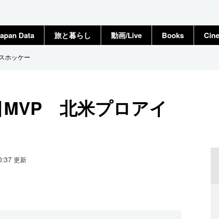
apan Data
旅と暮らし
動画/Live
Books
Cin
イスホッケー
目MVP 北米プロアイ
10:37
更新