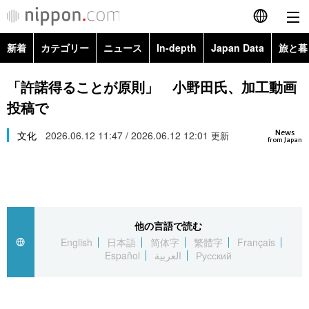
新着
カテゴリー
ニュース
In-depth
Japan Data
旅と暮
English
政治・外交
Topics
「許諾得ることが原則」 小野田氏、加工動画
简体字
投稿で
経済・ビジネス
Images
繁體字
カテゴリー
News
文化
2026.06.12 11:47 / 2026.06.12 12:01
更新
from Japan
国際・海外
People
Français
政治・外交
ニュース
社会
東京
Español
経済・ビジネス
トップ
In-depth
文化
お知らせ
العربية
他の言語で読む
English
日本語
简体字
繁體字
Français
国際
アーカイブ
Japan Data
科学・技術
Español
العربية
Русский
Русский
社会
旅と暮らし
暮らし