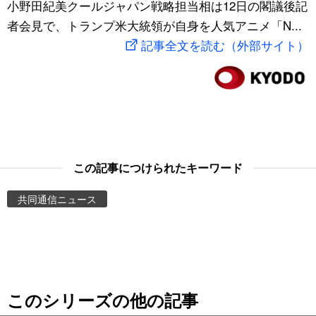
小野田紀美クールジャパン戦略担当相は12日の閣議後記
スポーツ・東京2020
文化
動画/Live
者会見で、トランプ米大統領が自身を人気アニメ「N...
記事全文を読む（外部サイト）
科学・技術
Books
暮らし
Cinema
スポーツ・東京2020
Topics
この記事につけられたキーワード
Images
共同通信ニュース
People
東京
このシリーズの他の記事
お知らせ