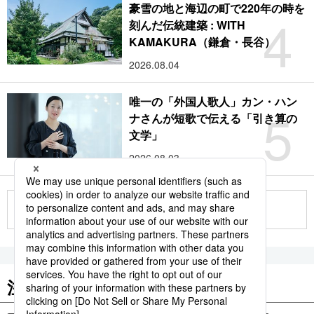
豪雪の地と海辺の町で220年の時を
4
刻んだ伝統建築 : WITH
KAMAKURA（鎌倉・長谷）
2026.08.04
唯一の「外国人歌人」カン・ハン
5
ナさんが短歌で伝える「引き算の
文学」
2026.08.03
もっと見る
注目のキーワード