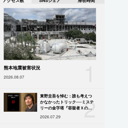
アクセス数
SNSシェア
滞在時間
1
熊本地震被害状況
2026.08.07
2
東野圭吾を悼む：誰も考えつ
かなかったトリック──ミステ
リーの金字塔『容疑者Ｘの献
身』の舞台裏
2026.07.29