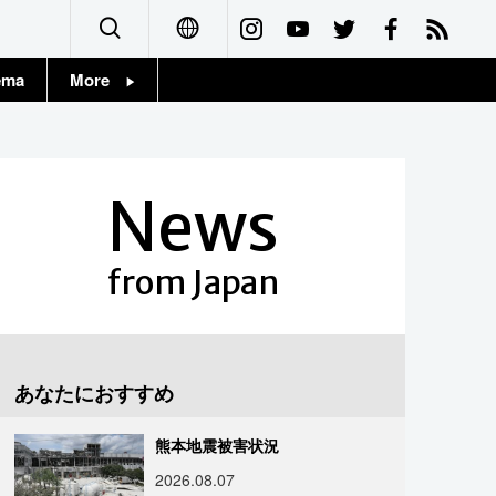
ema
More
English
Topics
简体字
Images
News
繁體字
People
Français
from Japan
東京
Español
お知らせ
العربية
あなたにおすすめ
Русский
熊本地震被害状況
2026.08.07