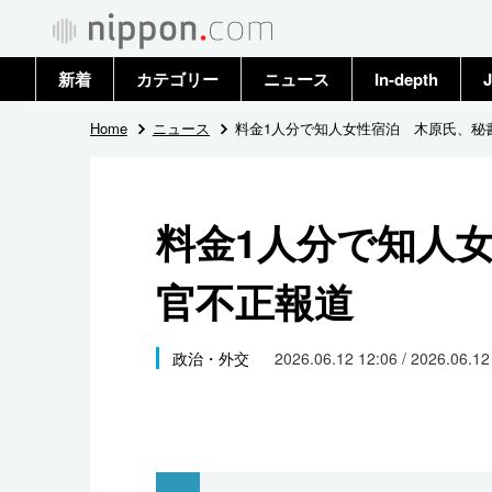
新着
カテゴリー
ニュース
In-depth
J
政治・外交
トップ
Home
ニュース
料金1人分で知人女性宿泊 木原氏、秘
経済・ビジネス
アーカイブ
料金1人分で知人
国際
官不正報道
社会
文化
政治・外交
2026.06.12 12:06 / 2026.06.1
科学・技術
暮らし