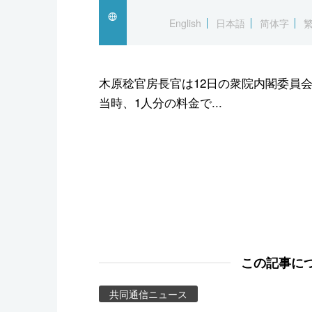
スポーツ・東京2020
English
日本語
简体字
木原稔官房長官は12日の衆院内閣委員
当時、1人分の料金で...
この記事に
共同通信ニュース