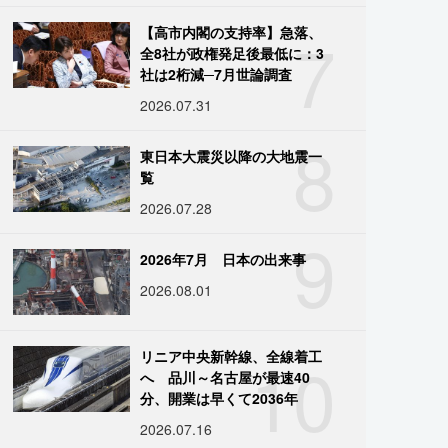
7
【高市内閣の支持率】急落、
全8社が政権発足後最低に：3
社は2桁減─7月世論調査
2026.07.31
8
東日本大震災以降の大地震一
覧
2026.07.28
9
2026年7月 日本の出来事
2026.08.01
10
リニア中央新幹線、全線着工
へ 品川～名古屋が最速40
分、開業は早くて2036年
2026.07.16