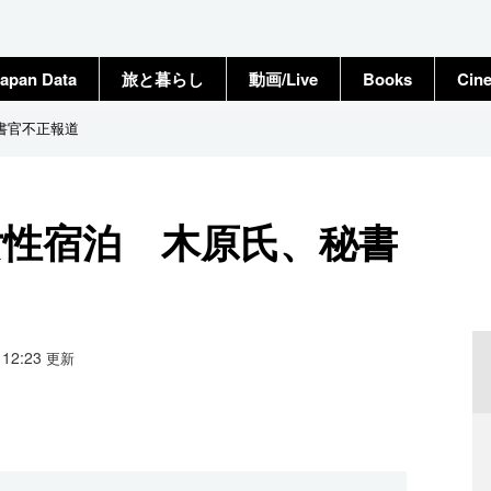
apan Data
旅と暮らし
動画/Live
Books
Cin
書官不正報道
女性宿泊 木原氏、秘書
2 12:23
更新