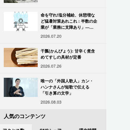
命を守れ!塩分補給、休憩増な
ど猛暑対策あれこれ : 半数の企
業が「業務に支障あり」―帝
国データ
2026.07.20
干瓢(かんぴょう): 甘辛く煮含
めてすしの具材が定番
2026.07.26
唯一の「外国人歌人」カン・
ハンナさんが短歌で伝える
「引き算の文学」
2026.08.03
人気のコンテンツ