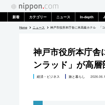
新着
カテゴリー
ニュース
In-depth
J
政治・外交
トップ
Home
ニュース
神戸市役所本庁舎に米高級ホテル 「コ
経済・ビジネス
アーカイブ
神戸市役所本庁舎
国際
ンラッド」が高層
社会
文化
経済・ビジネス
旅と暮らし
2026.06.1
科学・技術
暮らし