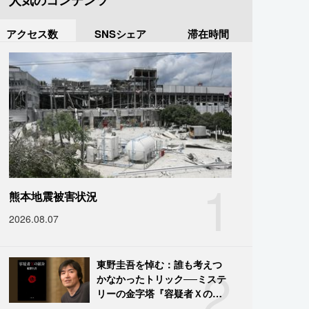
人気のコンテンツ
アクセス数
SNSシェア
滞在時間
1
熊本地震被害状況
2026.08.07
2
東野圭吾を悼む：誰も考えつ
かなかったトリック──ミステ
リーの金字塔『容疑者Ｘの献
身』の舞台裏