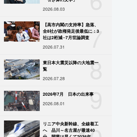
2026.08.03
7
【高市内閣の支持率】急落、
全8社が政権発足後最低に：3
社は2桁減─7月世論調査
2026.07.31
8
東日本大震災以降の大地震一
覧
2026.07.28
9
2026年7月 日本の出来事
2026.08.01
10
リニア中央新幹線、全線着工
へ 品川～名古屋が最速40
分、開業は早くて2036年