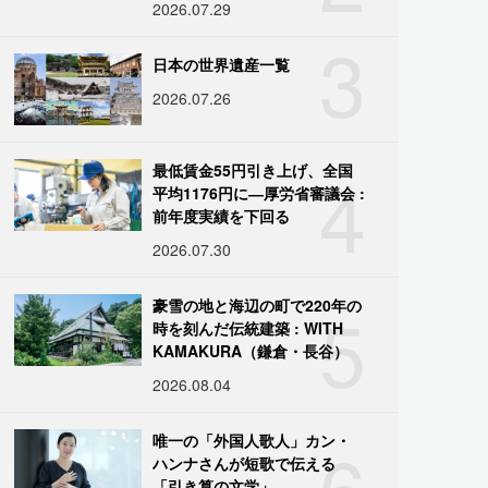
2026.07.29
3
日本の世界遺産一覧
2026.07.26
4
最低賃金55円引き上げ、全国
平均1176円に―厚労省審議会 :
前年度実績を下回る
2026.07.30
5
豪雪の地と海辺の町で220年の
時を刻んだ伝統建築 : WITH
KAMAKURA（鎌倉・長谷）
2026.08.04
6
唯一の「外国人歌人」カン・
ハンナさんが短歌で伝える
「引き算の文学」