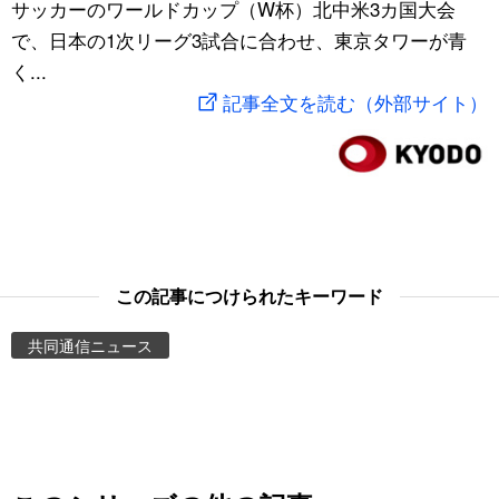
サッカーのワールドカップ（W杯）北中米3カ国大会
スポーツ・東京2020
文化
動画/Live
で、日本の1次リーグ3試合に合わせ、東京タワーが青
く...
科学・技術
Books
記事全文を読む（外部サイト）
暮らし
Cinema
スポーツ・東京2020
Topics
Images
この記事につけられたキーワード
共同通信ニュース
People
東京
お知らせ