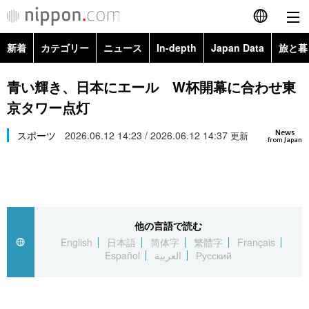
新着
カテゴリー
ニュース
In-depth
Japan Data
旅と暮
English
政治・外交
Topics
青い輝き、日本にエール W杯開幕に合わせ東
简体字
京タワー点灯
経済・ビジネス
Images
繁體字
カテゴリー
News
スポーツ
2026.06.12 14:23 / 2026.06.12 14:37
更新
from Japan
国際・海外
People
Français
政治・外交
ニュース
社会
東京
Español
経済・ビジネス
トップ
In-depth
文化
お知らせ
العربية
他の言語で読む
English
日本語
简体字
繁體字
Français
国際
アーカイブ
Japan Data
科学・技術
Español
العربية
Русский
Русский
社会
旅と暮らし
暮らし