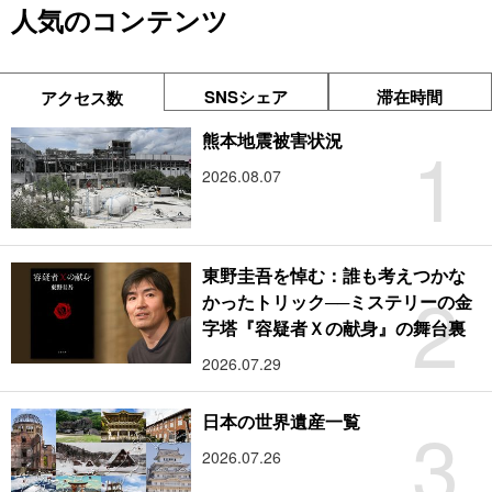
人気のコンテンツ
SNSシェア
滞在時間
アクセス数
1
熊本地震被害状況
2026.08.07
東野圭吾を悼む：誰も考えつかな
2
かったトリック──ミステリーの金
字塔『容疑者Ｘの献身』の舞台裏
2026.07.29
3
日本の世界遺産一覧
2026.07.26