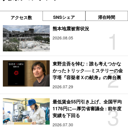
SNSシェア
滞在時間
アクセス数
1
熊本地震被害状況
2026.08.05
東野圭吾を悼む：誰も考えつかな
2
かったトリック──ミステリーの金
字塔『容疑者Ｘの献身』の舞台裏
2026.07.29
最低賃金55円引き上げ、全国平均
3
1176円に―厚労省審議会 : 前年度
実績を下回る
2026.07.30