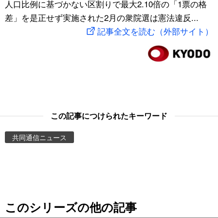
人口比例に基づかない区割りで最大2.10倍の「1票の格
スポーツ・東京2020
文化
動画/Live
差」を是正せず実施された2月の衆院選は憲法違反...
記事全文を読む（外部サイト）
科学・技術
Books
暮らし
Cinema
スポーツ・東京2020
Topics
この記事につけられたキーワード
Images
共同通信ニュース
People
東京
このシリーズの他の記事
お知らせ