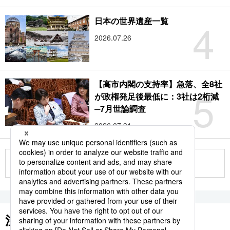
4
日本の世界遺産一覧
2026.07.26
【高市内閣の支持率】急落、全8社
5
が政権発足後最低に：3社は2桁減
─7月世論調査
2026.07.31
もっと見る
注目のキーワード