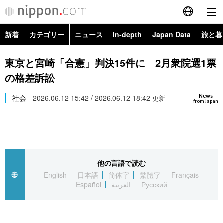
新着
カテゴリー
ニュース
In-depth
Japan Data
旅と暮
English
政治・外交
Topics
東京と宮崎「合憲」判決15件に 2月衆院選1票
简体字
の格差訴訟
経済・ビジネス
Images
繁體字
カテゴリー
News
社会
2026.06.12 15:42 / 2026.06.12 18:42
更新
from Japan
国際・海外
People
Français
政治・外交
ニュース
社会
東京
Español
経済・ビジネス
トップ
In-depth
文化
お知らせ
العربية
他の言語で読む
English
日本語
简体字
繁體字
Français
国際
アーカイブ
Japan Data
科学・技術
Español
العربية
Русский
Русский
社会
旅と暮らし
暮らし