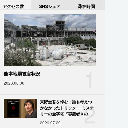
アクセス数
SNSシェア
滞在時間
1
熊本地震被害状況
2026.08.06
2
東野圭吾を悼む：誰も考えつ
かなかったトリック──ミステ
リーの金字塔『容疑者Ｘの献
身』の舞台裏
2026.07.29