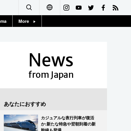
ema
More
English
Topics
简体字
Images
News
繁體字
People
Français
from Japan
東京
Español
お知らせ
العربية
あなたにおすすめ
Русский
カジュアルな夜行列車が復活
か:新たな特急や翌朝到着の新
幹線も登場