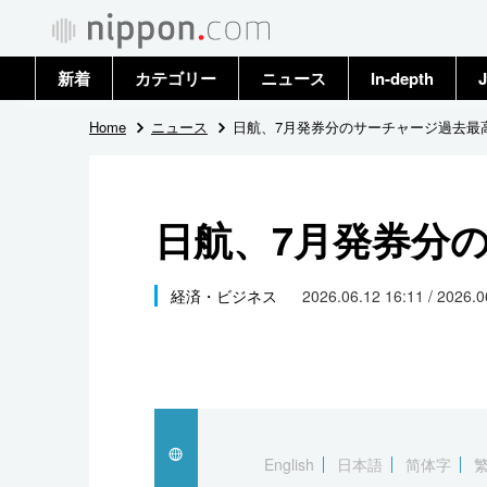
新着
カテゴリー
ニュース
In-depth
J
政治・外交
トップ
Home
ニュース
日航、7月発券分のサーチャージ過去最
経済・ビジネス
アーカイブ
日航、7月発券分
国際
社会
経済・ビジネス
2026.06.12 16:11 / 2026.
文化
科学・技術
暮らし
English
日本語
简体字