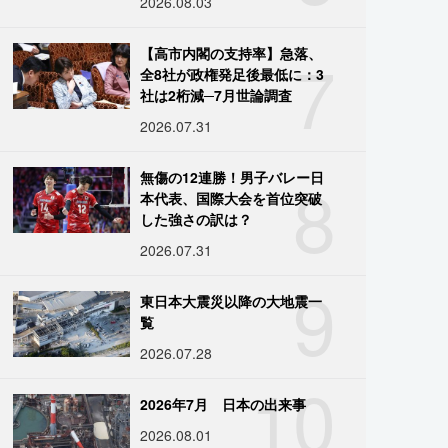
2026.08.03
7
【高市内閣の支持率】急落、
全8社が政権発足後最低に：3
社は2桁減─7月世論調査
2026.07.31
8
無傷の12連勝！男子バレー日
本代表、国際大会を首位突破
した強さの訳は？
2026.07.31
9
東日本大震災以降の大地震一
覧
2026.07.28
10
2026年7月 日本の出来事
2026.08.01