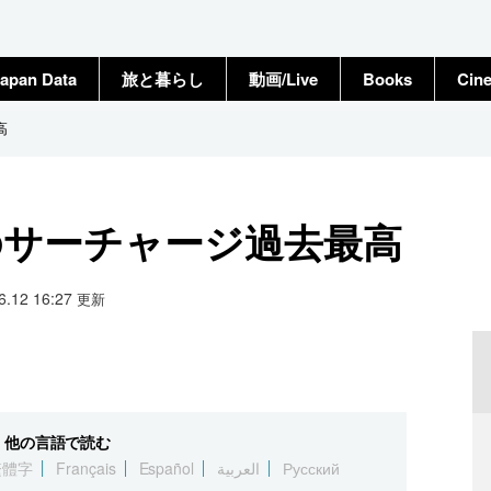
apan Data
旅と暮らし
動画/Live
Books
Cin
高
のサーチャージ過去最高
06.12 16:27
更新
他の言語で読む
繁體字
Français
Español
العربية
Русский