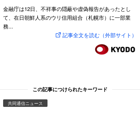
スポーツ・東京2020
金融庁は12日、不祥事の隠蔽や虚偽報告があったとし
文化
動画/Live
て、在日朝鮮人系のウリ信用組合（札幌市）に一部業
務...
科学・技術
Books
記事全文を読む（外部サイト）
暮らし
Cinema
スポーツ・東京2020
Topics
Images
この記事につけられたキーワード
People
共同通信ニュース
東京
お知らせ