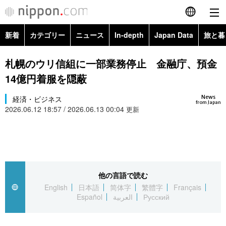
新着
カテゴリー
ニュース
In-depth
Japan Data
旅と暮
English
政治・外交
Topics
札幌のウリ信組に一部業務停止 金融庁、預金
简体字
14億円着服を隠蔽
経済・ビジネス
Images
繁體字
カテゴリー
News
経済・ビジネス
from Japan
2026.06.12 18:57 / 2026.06.13 00:04
国際・海外
更新
People
Français
政治・外交
ニュース
社会
東京
Español
経済・ビジネス
トップ
In-depth
文化
お知らせ
العربية
他の言語で読む
国際
アーカイブ
Japan Data
科学・技術
English
日本語
简体字
繁體字
Français
Русский
Español
العربية
Русский
社会
旅と暮らし
暮らし