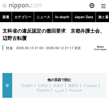
新着
カテゴリー
ニュース
In-depth
Japan Data
旅と暮
English
政治・外交
Topics
文科省の違反認定の撤回要求 京都弁護士会、
简体字
辺野古転覆
経済・ビジネス
Images
繁體字
カテゴリー
News
社会
2026.06.12 21:00 / 2026.06.12 21:17
更新
from Japan
国際・海外
People
Français
政治・外交
ニュース
社会
東京
Español
経済・ビジネス
トップ
In-depth
文化
お知らせ
العربية
他の言語で読む
English
日本語
简体字
繁體字
Français
国際
アーカイブ
Japan Data
科学・技術
Español
العربية
Русский
Русский
社会
旅と暮らし
暮らし