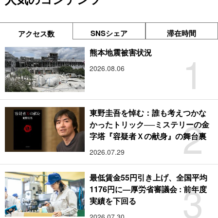
SNSシェア
滞在時間
アクセス数
1
熊本地震被害状況
2026.08.06
東野圭吾を悼む：誰も考えつかな
2
かったトリック──ミステリーの金
字塔『容疑者Ｘの献身』の舞台裏
2026.07.29
最低賃金55円引き上げ、全国平均
3
1176円に―厚労省審議会 : 前年度
実績を下回る
2026.07.30