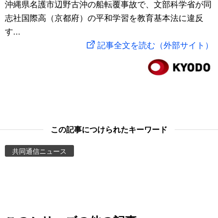
沖縄県名護市辺野古沖の船転覆事故で、文部科学省が同
スポーツ・東京2020
文化
動画/Live
志社国際高（京都府）の平和学習を教育基本法に違反
す...
科学・技術
Books
記事全文を読む（外部サイト）
暮らし
Cinema
スポーツ・東京2020
Topics
Images
この記事につけられたキーワード
共同通信ニュース
People
東京
お知らせ