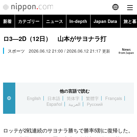
新着
カテゴリー
ニュース
In-depth
Japan Data
旅と暮
English
政治・外交
Topics
ロ3―2D（12日） 山本がサヨナラ打
简体字
News
経済・ビジネス
スポーツ
2026.06.12 21:00 / 2026.06.12 21:17
Images
更新
繁體字
from Japan
カテゴリー
国際・海外
People
Français
政治・外交
ニュース
社会
東京
Español
他の言語で読む
経済・ビジネス
トップ
In-depth
文化
お知らせ
English
日本語
简体字
繁體字
Français
العربية
Español
العربية
Русский
国際
アーカイブ
Japan Data
科学・技術
Русский
社会
旅と暮らし
暮らし
ロッテが2戦連続のサヨナラ勝ちで勝率5割に復帰した。