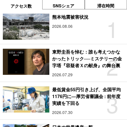
SNSシェア
滞在時間
アクセス数
1
熊本地震被害状況
2026.08.06
東野圭吾を悼む：誰も考えつかな
2
かったトリック──ミステリーの金
字塔『容疑者Ｘの献身』の舞台裏
2026.07.29
最低賃金55円引き上げ、全国平均
3
1176円に―厚労省審議会 : 前年度
実績を下回る
2026.07.30