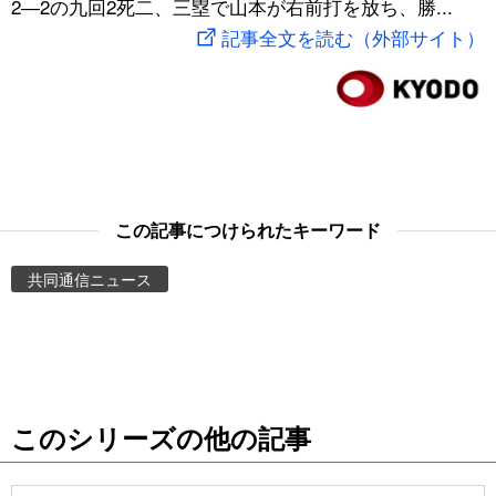
2―2の九回2死二、三塁で山本が右前打を放ち、勝...
スポーツ・東京2020
文化
動画/Live
記事全文を読む（外部サイト）
科学・技術
Books
暮らし
Cinema
スポーツ・東京2020
Topics
この記事につけられたキーワード
共同通信ニュース
Images
People
東京
このシリーズの他の記事
お知らせ