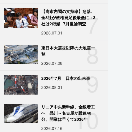
7
【高市内閣の支持率】急落、
全8社が政権発足後最低に：3
社は2桁減─7月世論調査
2026.07.31
8
東日本大震災以降の大地震一
覧
2026.07.28
9
2026年7月 日本の出来事
2026.08.01
10
リニア中央新幹線、全線着工
へ 品川～名古屋が最速40
分、開業は早くて2036年
2026.07.16