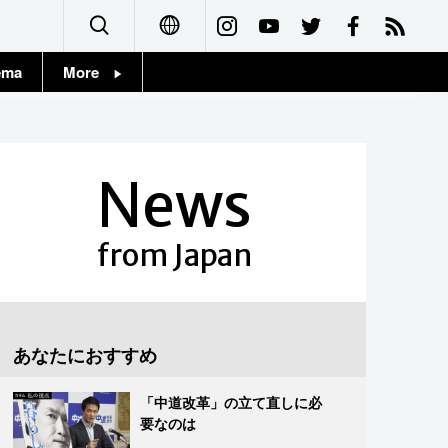
ema
More
English
Topics
简体字
Images
News
繁體字
People
Français
from Japan
東京
Español
お知らせ
العربية
あなたにおすすめ
Русский
「中道改革」の立て直しに必
要なのは