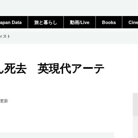
apan Data
旅と暮らし
動画/Live
Books
Cin
ィスト
ん死去 英現代アーテ
更新