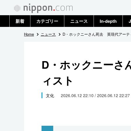
新着
カテゴリー
ニュース
In-depth
J
政治・外交
トップ
Home
ニュース
D・ホックニーさん死去 英現代アーテ
経済・ビジネス
アーカイブ
D・ホックニーさ
国際
ィスト
社会
文化
文化
2026.06.12 22:10 / 2026.06.12 22:27
科学・技術
暮らし