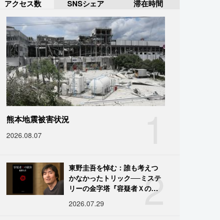
アクセス数
SNSシェア
滞在時間
1
熊本地震被害状況
2026.08.07
2
東野圭吾を悼む：誰も考えつ
かなかったトリック──ミステ
リーの金字塔『容疑者Ｘの献
身』の舞台裏
2026.07.29