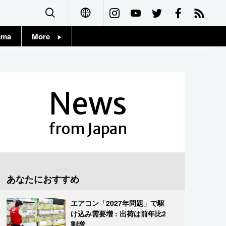
ema
More
English
Topics
简体字
Images
News
繁體字
People
Français
from Japan
東京
Español
お知らせ
العربية
あなたにおすすめ
Русский
エアコン「2027年問題」で駆
け込み需要増 : 出荷は前年比2
割増