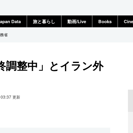
apan Data
旅と暮らし
動画/Live
Books
Cin
務省
終調整中」とイラン外
3 03:37
更新