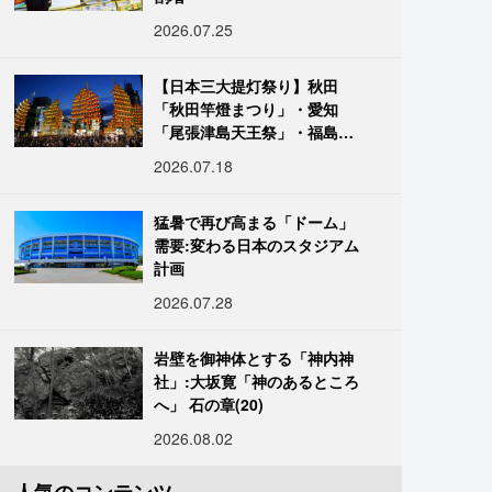
2026.07.25
【日本三大提灯祭り】秋田
「秋田竿燈まつり」・愛知
「尾張津島天王祭」・福島
「二本松の提灯祭り」:おびた
2026.07.18
だしい灯火が夜空を照らす光
の祭典
猛暑で再び高まる「ドーム」
需要:変わる日本のスタジアム
計画
2026.07.28
岩壁を御神体とする「神内神
社」:大坂寛「神のあるところ
へ」 石の章(20)
2026.08.02