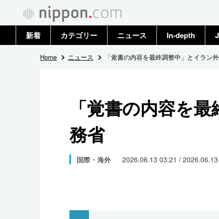
新着
カテゴリー
ニュース
In-depth
J
政治・外交
トップ
Home
ニュース
「覚書の内容を最終調整中」とイラン外
経済・ビジネス
アーカイブ
「覚書の内容を最
国際
務省
社会
文化
国際・海外
2026.06.13 03:21 / 2026.06.1
科学・技術
暮らし