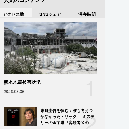
人気のコンテンツ
アクセス数
SNSシェア
滞在時間
1
熊本地震被害状況
2026.08.06
2
東野圭吾を悼む：誰も考えつ
かなかったトリック──ミステ
リーの金字塔『容疑者Ｘの献
身』の舞台裏