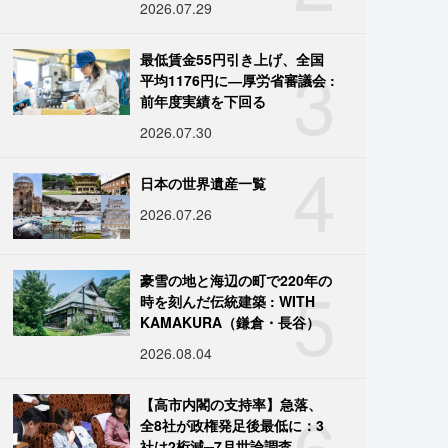
2026.07.29
3
最低賃金55円引き上げ、全国
平均1176円に―厚労省審議会 :
前年度実績を下回る
2026.07.30
4
日本の世界遺産一覧
2026.07.26
5
豪雪の地と海辺の町で220年の
時を刻んだ伝統建築 : WITH
KAMAKURA（鎌倉・長谷）
2026.08.04
6
【高市内閣の支持率】急落、
全8社が政権発足後最低に：3
社は2桁減─7月世論調査