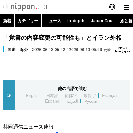
新着
カテゴリー
ニュース
In-depth
Japan Data
旅と暮
English
政治・外交
Topics
「覚書の内容変更の可能性も」とイラン外相
简体字
News
経済・ビジネス
国際・海外
2026.06.13 05:42 / 2026.06.13 05:59
Images
更新
繁體字
from Japan
カテゴリー
国際・海外
People
Français
政治・外交
ニュース
社会
東京
Español
他の言語で読む
経済・ビジネス
トップ
In-depth
文化
お知らせ
English
日本語
简体字
繁體字
Français
العربية
Español
العربية
Русский
国際
アーカイブ
Japan Data
科学・技術
Русский
社会
旅と暮らし
暮らし
共同通信ニュース速報