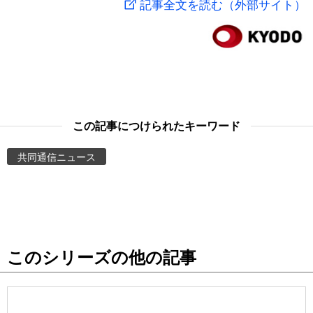
記事全文を読む（外部サイト）
スポーツ・東京2020
文化
動画/Live
科学・技術
Books
暮らし
Cinema
この記事につけられたキーワード
スポーツ・東京2020
Topics
共同通信ニュース
Images
People
このシリーズの他の記事
東京
お知らせ