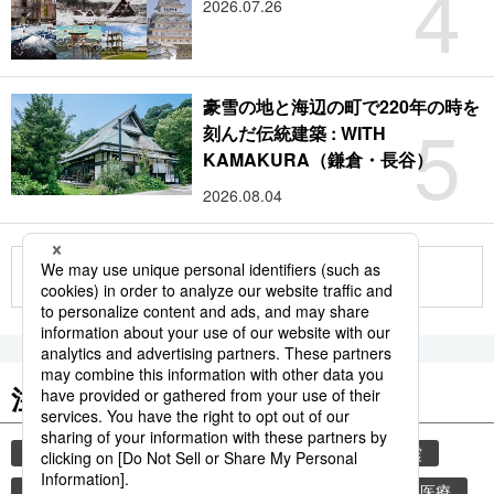
4
2026.07.26
豪雪の地と海辺の町で220年の時を
5
刻んだ伝統建築 : WITH
KAMAKURA（鎌倉・長谷）
2026.08.04
もっと見る
注目のキーワード
共同通信ニュース
災害
気象・災害
地震
気象庁
津波
熊本
熊本地震
健康・医療