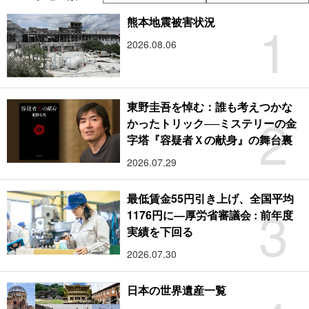
1
熊本地震被害状況
2026.08.06
東野圭吾を悼む：誰も考えつかな
2
かったトリック──ミステリーの金
字塔『容疑者Ｘの献身』の舞台裏
2026.07.29
最低賃金55円引き上げ、全国平均
3
1176円に―厚労省審議会 : 前年度
実績を下回る
2026.07.30
日本の世界遺産一覧