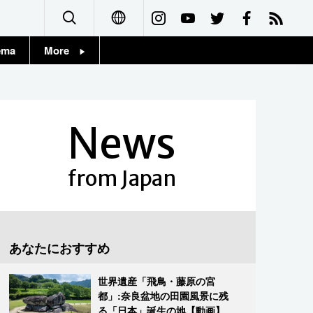
ema
More
English
Topics
简体字
Images
News
繁體字
People
Français
from Japan
東京
Español
お知らせ
العربية
あなたにおすすめ
Русский
世界遺産「飛鳥・藤原の宮
都」:奈良盆地の田園風景に残
る「日本」誕生の地【動画】