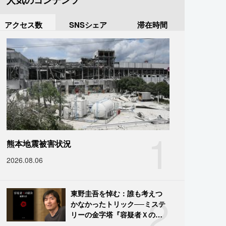
人気のコンテンツ
アクセス数
SNSシェア
滞在時間
1
熊本地震被害状況
2026.08.06
2
東野圭吾を悼む：誰も考えつ
かなかったトリック──ミステ
リーの金字塔『容疑者Ｘの献
身』の舞台裏