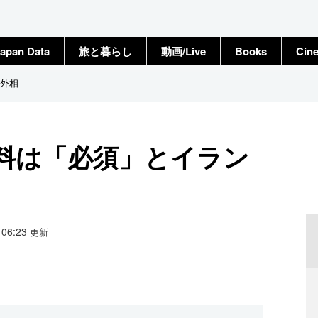
apan Data
旅と暮らし
動画/Live
Books
Cin
外相
料は「必須」とイラン
3 06:23
更新