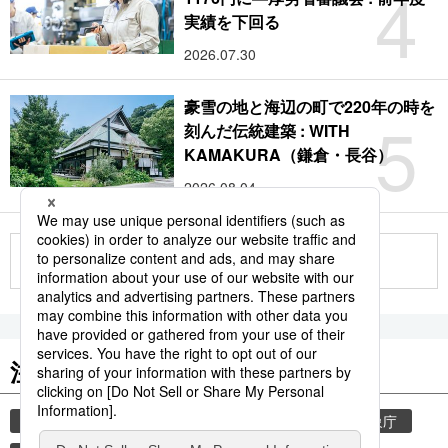
4
実績を下回る
2026.07.30
豪雪の地と海辺の町で220年の時を
5
刻んだ伝統建築 : WITH
KAMAKURA（鎌倉・長谷）
2026.08.04
もっと見る
注目のキーワード
共同通信ニュース
気象・災害
災害
気象庁