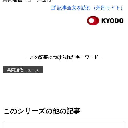
記事全文を読む（外部サイト）
スポーツ・東京2020
文化
動画/Live
科学・技術
Books
暮らし
Cinema
この記事につけられたキーワード
スポーツ・東京2020
Topics
共同通信ニュース
Images
People
東京
このシリーズの他の記事
お知らせ