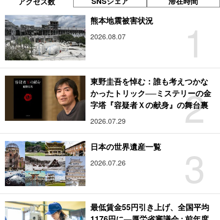
SNSシェア
滞在時間
アクセス数
1
熊本地震被害状況
2026.08.07
東野圭吾を悼む：誰も考えつかな
2
かったトリック──ミステリーの金
字塔『容疑者Ｘの献身』の舞台裏
2026.07.29
3
日本の世界遺産一覧
2026.07.26
最低賃金55円引き上げ、全国平均
1176円に―厚労省審議会 : 前年度