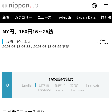
新着
カテゴリー
ニュース
In-depth
Japan Data
旅と暮
English
政治・外交
Topics
NY円、160円15～25銭
简体字
News
経済・ビジネス
経済・ビジネス
Images
繁體字
from Japan
2026.06.13 06:38 / 2026.06.13 06:55
更新
カテゴリー
国際・海外
People
Français
政治・外交
ニュース
社会
東京
Español
経済・ビジネス
トップ
In-depth
他の言語で読む
文化
お知らせ
العربية
English
日本語
简体字
繁體字
Français
Español
العربية
Русский
国際
アーカイブ
Japan Data
科学・技術
Русский
社会
旅と暮らし
暮らし
共同通信ニュース速報