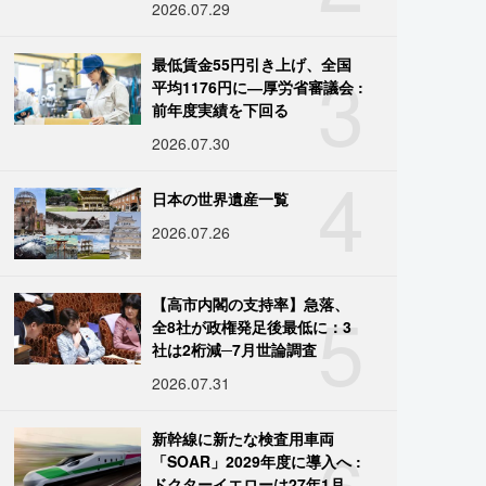
2026.07.29
3
最低賃金55円引き上げ、全国
平均1176円に―厚労省審議会 :
前年度実績を下回る
2026.07.30
4
日本の世界遺産一覧
2026.07.26
5
【高市内閣の支持率】急落、
全8社が政権発足後最低に：3
社は2桁減─7月世論調査
2026.07.31
6
新幹線に新たな検査用車両
「SOAR」2029年度に導入へ :
ドクターイエローは27年1月に