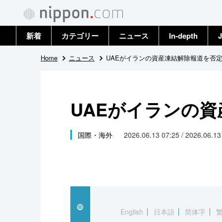
新着
カテゴリー
ニュース
In-depth
J
政治・外交
トップ
Home
ニュース
UAEがイランの資産凍結解除報道を否
経済・ビジネス
アーカイブ
UAEがイランの
国際
社会
国際・海外
2026.06.13 07:25 / 2026.06.1
文化
科学・技術
暮らし
English
日本語
简体字