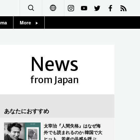
ema
More
English
Topics
简体字
Images
News
繁體字
People
Français
from Japan
東京
Español
お知らせ
العربية
あなたにおすすめ
Русский
太宰治『人間失格』はなぜ海
外でも読まれるのか:韓国で大
ヒット、若者の共感を呼ぶ