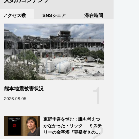
人気のコンテンツ
アクセス数
SNSシェア
滞在時間
1
熊本地震被害状況
2026.08.05
2
東野圭吾を悼む：誰も考えつ
かなかったトリック──ミステ
リーの金字塔『容疑者Ｘの献
身』の舞台裏