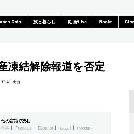
apan Data
旅と暮らし
動画/Live
Books
Cin
定
資産凍結解除報道を否定
3 07:41
更新
他の言語で読む
繁體字
Français
Español
العربية
Русский