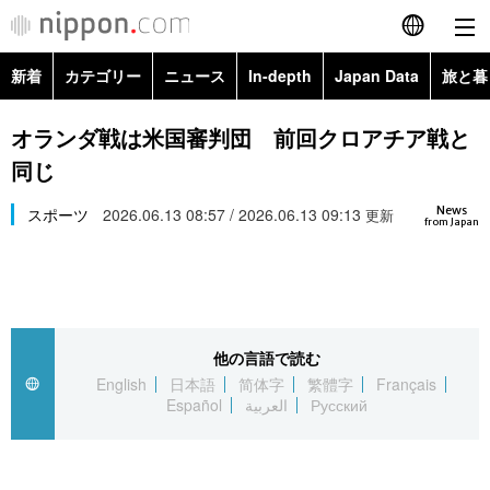
新着
カテゴリー
ニュース
In-depth
Japan Data
旅と暮
English
政治・外交
Topics
オランダ戦は米国審判団 前回クロアチア戦と
简体字
同じ
経済・ビジネス
Images
繁體字
カテゴリー
News
スポーツ
2026.06.13 08:57 / 2026.06.13 09:13
更新
from Japan
国際・海外
People
Français
政治・外交
ニュース
社会
東京
Español
経済・ビジネス
トップ
In-depth
文化
お知らせ
العربية
他の言語で読む
English
日本語
简体字
繁體字
Français
国際
アーカイブ
Japan Data
科学・技術
Español
العربية
Русский
Русский
社会
旅と暮らし
暮らし