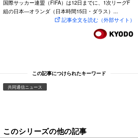
国際サッカー連盟（FIFA）は12日までに、1次リーグF
スポーツ・東京2020
文化
動画/Live
組の日本―オランダ（日本時間15日・ダラス）...
記事全文を読む（外部サイト）
科学・技術
Books
暮らし
Cinema
スポーツ・東京2020
Topics
この記事につけられたキーワード
Images
共同通信ニュース
People
東京
このシリーズの他の記事
お知らせ