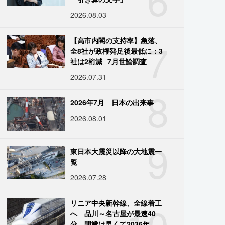
2026.08.03
7
【高市内閣の支持率】急落、
全8社が政権発足後最低に：3
社は2桁減─7月世論調査
2026.07.31
8
2026年7月 日本の出来事
2026.08.01
9
東日本大震災以降の大地震一
覧
2026.07.28
10
リニア中央新幹線、全線着工
へ 品川～名古屋が最速40
分、開業は早くて2036年