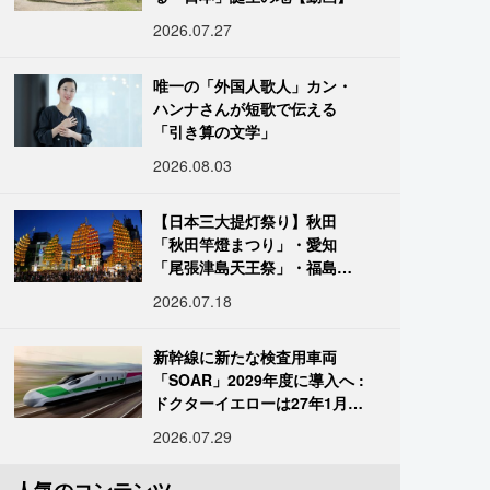
2026.07.27
唯一の「外国人歌人」カン・
ハンナさんが短歌で伝える
「引き算の文学」
2026.08.03
【日本三大提灯祭り】秋田
「秋田竿燈まつり」・愛知
「尾張津島天王祭」・福島
「二本松の提灯祭り」:おびた
2026.07.18
だしい灯火が夜空を照らす光
の祭典
新幹線に新たな検査用車両
「SOAR」2029年度に導入へ :
ドクターイエローは27年1月に
引退
2026.07.29