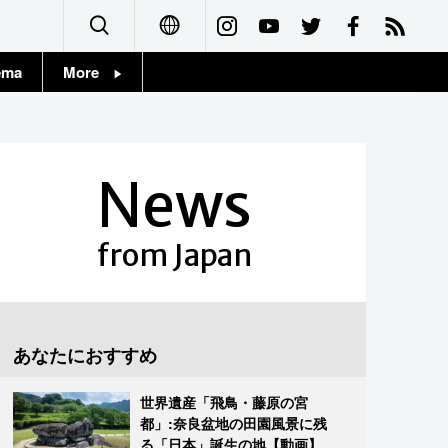
ema
More
English
Topics
简体字
Images
News
繁體字
People
Français
from Japan
東京
Español
お知らせ
العربية
あなたにおすすめ
Русский
世界遺産「飛鳥・藤原の宮
都」:奈良盆地の田園風景に残
る「日本」誕生の地【動画】