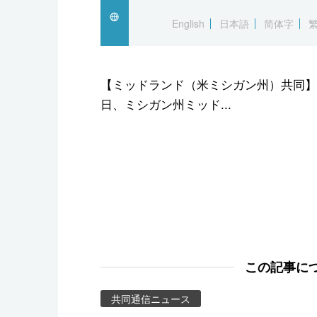
スポーツ・東京2020
English
日本語
简体字
【ミッドランド（米ミシガン州）共同】
日、ミシガン州ミッド...
この記事に
共同通信ニュース