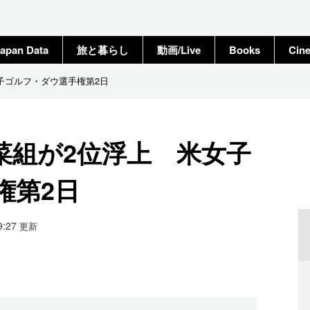
apan Data
旅と暮らし
動画/Live
Books
Cin
子ゴルフ・ダウ選手権第2日
菜組が2位浮上 米女子
権第2日
09:27
更新