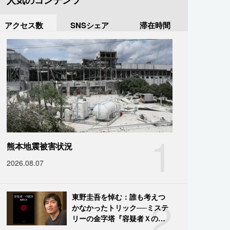
人気のコンテンツ
アクセス数
SNSシェア
滞在時間
1
熊本地震被害状況
2026.08.07
2
東野圭吾を悼む：誰も考えつ
かなかったトリック──ミステ
リーの金字塔『容疑者Ｘの献
身』の舞台裏