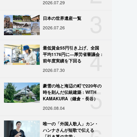
2026.07.29
3
日本の世界遺産一覧
2026.07.26
4
最低賃金55円引き上げ、全国
平均1176円に―厚労省審議会 :
前年度実績を下回る
2026.07.30
5
豪雪の地と海辺の町で220年の
時を刻んだ伝統建築 : WITH
KAMAKURA（鎌倉・長谷）
2026.08.04
6
唯一の「外国人歌人」カン・
ハンナさんが短歌で伝える
「引き算の文学」