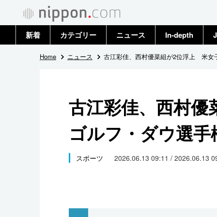
新着
カテゴリー
ニュース
In-depth
J
政治・外交
トップ
Home
ニュース
古江彩佳、西村優菜組が2位浮上 米女
経済・ビジネス
アーカイブ
古江彩佳、西村優
国際
ゴルフ・ダウ選手
社会
文化
スポーツ
2026.06.13 09:11 / 2026.06.13 
科学・技術
暮らし