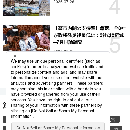
4
2026.07.26
【高市内閣の支持率】急落、全8社
5
が政権発足後最低に：3社は2桁減
─7月世論調査
2026.07.31
もっと見る
注目のキーワード
共同通信ニュース
気象・災害
気象庁
災害
地震
津波
熊本
熊本地震
観光
旅