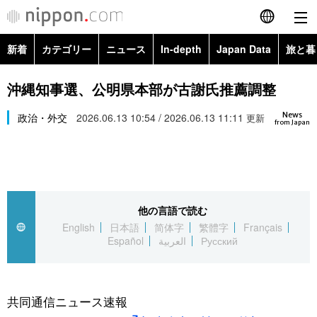
新着
カテゴリー
ニュース
In-depth
Japan Data
旅と暮
English
政治・外交
Topics
沖縄知事選、公明県本部が古謝氏推薦調整
简体字
News
経済・ビジネス
政治・外交
2026.06.13 10:54 / 2026.06.13 11:11
Images
更新
繁體字
from Japan
カテゴリー
国際・海外
People
Français
政治・外交
ニュース
社会
東京
Español
他の言語で読む
経済・ビジネス
トップ
In-depth
文化
お知らせ
English
日本語
简体字
繁體字
Français
العربية
Español
العربية
Русский
国際
アーカイブ
Japan Data
科学・技術
Русский
社会
旅と暮らし
暮らし
共同通信ニュース速報