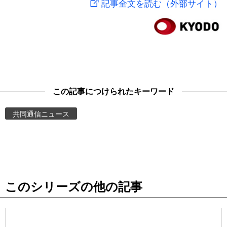
記事全文を読む（外部サイト）
スポーツ・東京2020
文化
動画/Live
科学・技術
Books
暮らし
Cinema
この記事につけられたキーワード
スポーツ・東京2020
Topics
共同通信ニュース
Images
People
このシリーズの他の記事
東京
お知らせ