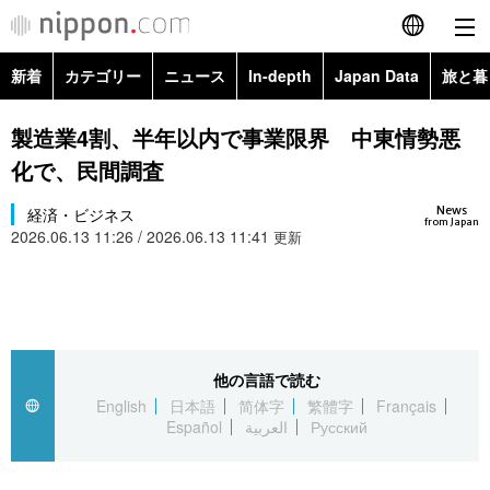
新着
カテゴリー
ニュース
In-depth
Japan Data
旅と暮
English
政治・外交
Topics
製造業4割、半年以内で事業限界 中東情勢悪
简体字
化で、民間調査
経済・ビジネス
Images
繁體字
カテゴリー
News
経済・ビジネス
from Japan
2026.06.13 11:26 / 2026.06.13 11:41
国際・海外
更新
People
Français
政治・外交
ニュース
社会
東京
Español
経済・ビジネス
トップ
In-depth
文化
お知らせ
العربية
他の言語で読む
国際
アーカイブ
Japan Data
科学・技術
English
日本語
简体字
繁體字
Français
Русский
Español
العربية
Русский
社会
旅と暮らし
暮らし