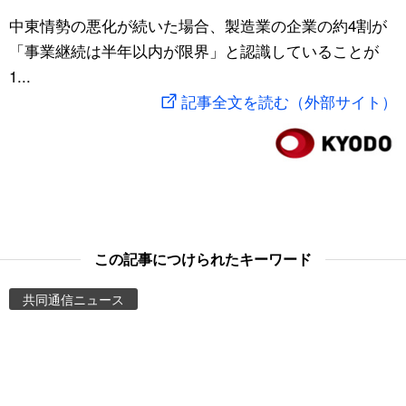
スポーツ・東京2020
中東情勢の悪化が続いた場合、製造業の企業の約4割が
文化
動画/Live
「事業継続は半年以内が限界」と認識していることが
1...
科学・技術
Books
記事全文を読む（外部サイト）
暮らし
Cinema
スポーツ・東京2020
Topics
Images
この記事につけられたキーワード
People
共同通信ニュース
東京
お知らせ