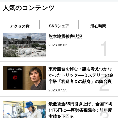
人気のコンテンツ
SNSシェア
滞在時間
アクセス数
1
熊本地震被害状況
2026.08.05
東野圭吾を悼む：誰も考えつかな
2
かったトリック──ミステリーの金
字塔『容疑者Ｘの献身』の舞台裏
2026.07.29
最低賃金55円引き上げ、全国平均
3
1176円に―厚労省審議会 : 前年度
実績を下回る