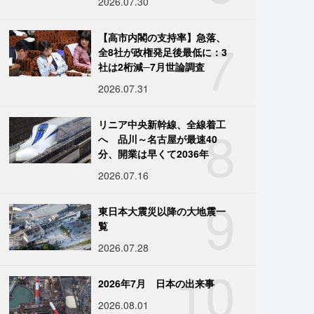
2026.07.30
7
【高市内閣の支持率】急落、
全8社が政権発足後最低に：3
社は2桁減─7月世論調査
2026.07.31
8
リニア中央新幹線、全線着工
へ 品川～名古屋が最速40
分、開業は早くて2036年
2026.07.16
9
東日本大震災以降の大地震一
覧
2026.07.28
10
2026年7月 日本の出来事
2026.08.01