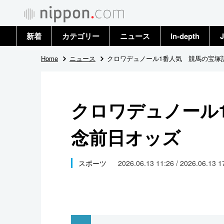
新着
カテゴリー
ニュース
In-depth
J
政治・外交
トップ
Home
ニュース
クロワデュノール1番人気 競馬の宝塚
経済・ビジネス
アーカイブ
クロワデュノール
国際
念前日オッズ
社会
文化
スポーツ
2026.06.13 11:26 / 2026.06.13 
科学・技術
暮らし