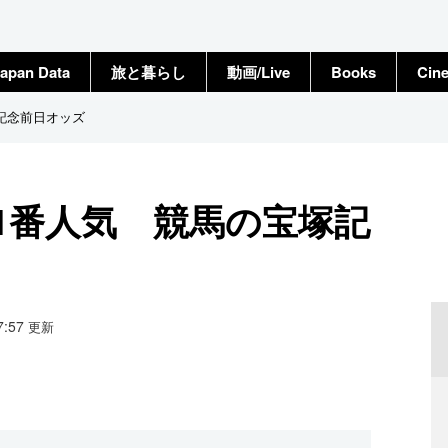
apan Data
旅と暮らし
動画/Live
Books
Cin
記念前日オッズ
1番人気 競馬の宝塚記
17:57
更新