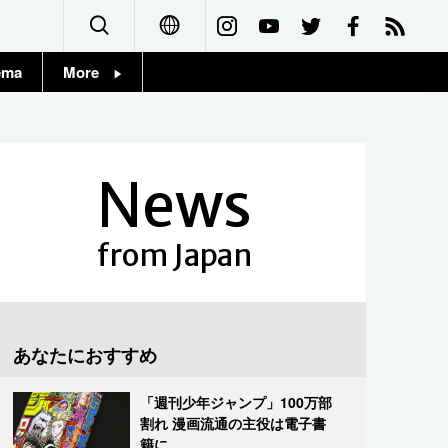
ema
More
English
Topics
简体字
Images
News
繁體字
People
Français
from Japan
東京
Español
お知らせ
العربية
あなたにおすすめ
Русский
「週刊少年ジャンプ」100万部
割れ 漫画流通の主役は電子書
籍に