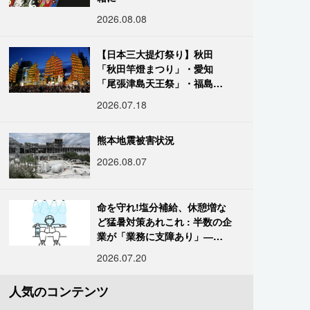
2026.08.08
【日本三大提灯祭り】秋田
「秋田竿燈まつり」・愛知
「尾張津島天王祭」・福島
「二本松の提灯祭り」:おびた
2026.07.18
だしい灯火が夜空を照らす光
の祭典
熊本地震被害状況
2026.08.07
命を守れ!塩分補給、休憩増な
ど猛暑対策あれこれ : 半数の企
業が「業務に支障あり」―帝
国データ
2026.07.20
人気のコンテンツ