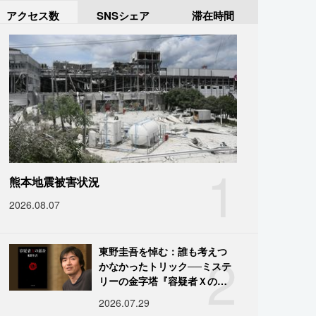
アクセス数
SNSシェア
滞在時間
1
熊本地震被害状況
2026.08.07
2
東野圭吾を悼む：誰も考えつ
かなかったトリック──ミステ
リーの金字塔『容疑者Ｘの献
身』の舞台裏
2026.07.29