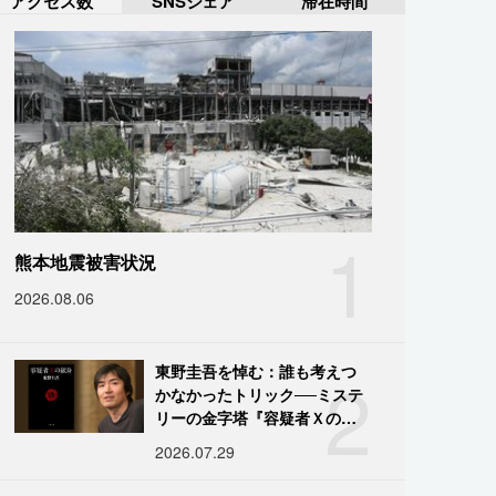
アクセス数
SNSシェア
滞在時間
1
熊本地震被害状況
2026.08.06
2
東野圭吾を悼む：誰も考えつ
かなかったトリック──ミステ
リーの金字塔『容疑者Ｘの献
身』の舞台裏
2026.07.29