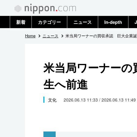
新着
カテゴリー
ニュース
In-depth
J
政治・外交
トップ
Home
ニュース
米当局ワーナーの買収承認 巨大企業誕
経済・ビジネス
アーカイブ
米当局ワーナーの
国際
生へ前進
社会
文化
文化
2026.06.13 11:33 / 2026.06.13 11:49
科学・技術
暮らし