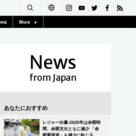
ema
More
English
Topics
简体字
Images
News
繁體字
People
Français
from Japan
東京
Español
お知らせ
العربية
あなたにおすすめ
Русский
レジャー白書:2025年は余暇時
間、余暇支出ともに減少 「余
暇重視派」も減少に転じる