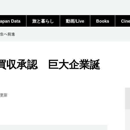
apan Data
旅と暮らし
動画/Live
Books
Cin
生へ前進
買収承認 巨大企業誕
更新