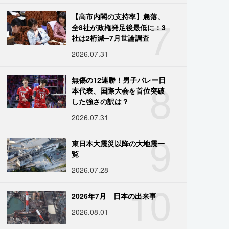
7
【高市内閣の支持率】急落、
全8社が政権発足後最低に：3
社は2桁減─7月世論調査
2026.07.31
8
無傷の12連勝！男子バレー日
本代表、国際大会を首位突破
した強さの訳は？
2026.07.31
9
東日本大震災以降の大地震一
覧
2026.07.28
10
2026年7月 日本の出来事
2026.08.01