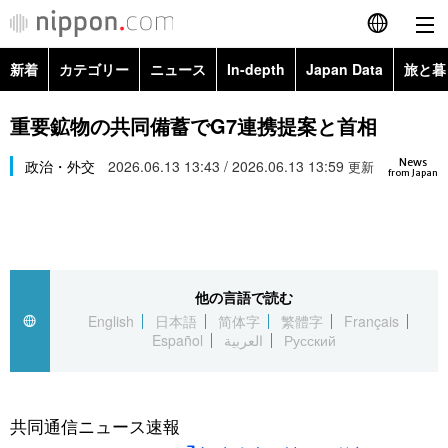
新着
カテゴリー
ニュース
In-depth
Japan Data
旅と暮
English
政治・外交
Topics
重要鉱物の共同備蓄でG7連携提案と首相
简体字
News
経済・ビジネス
政治・外交
2026.06.13 13:43 / 2026.06.13 13:59
Images
更新
繁體字
from Japan
カテゴリー
国際・海外
People
Français
政治・外交
ニュース
社会
東京
Español
他の言語で読む
経済・ビジネス
トップ
In-depth
文化
お知らせ
English
日本語
简体字
繁體字
Français
العربية
Español
العربية
Русский
国際
アーカイブ
Japan Data
科学・技術
Русский
社会
旅と暮らし
暮らし
共同通信ニュース速報