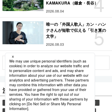
4
KAMAKURA（鎌倉・長谷）
2026.08.04
唯一の「外国人歌人」カン・ハン
5
ナさんが短歌で伝える「引き算の
文学」
2026.08.03
もっと見る
注目のキーワード
共同通信ニュース
気象・災害
観光
災害
旅
時事通信ニュース
世界遺産
気象庁