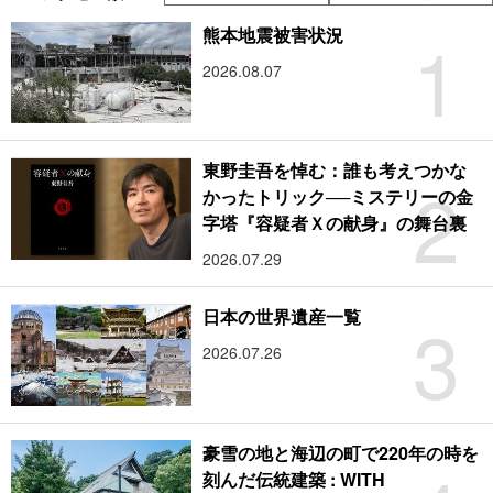
1
熊本地震被害状況
2026.08.07
東野圭吾を悼む：誰も考えつかな
2
かったトリック──ミステリーの金
字塔『容疑者Ｘの献身』の舞台裏
2026.07.29
3
日本の世界遺産一覧
2026.07.26
豪雪の地と海辺の町で220年の時を
刻んだ伝統建築 : WITH