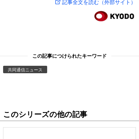
記事全文を読む（外部サイト）
スポーツ・東京2020
文化
動画/Live
科学・技術
Books
暮らし
Cinema
この記事につけられたキーワード
スポーツ・東京2020
Topics
共同通信ニュース
Images
People
このシリーズの他の記事
東京
お知らせ