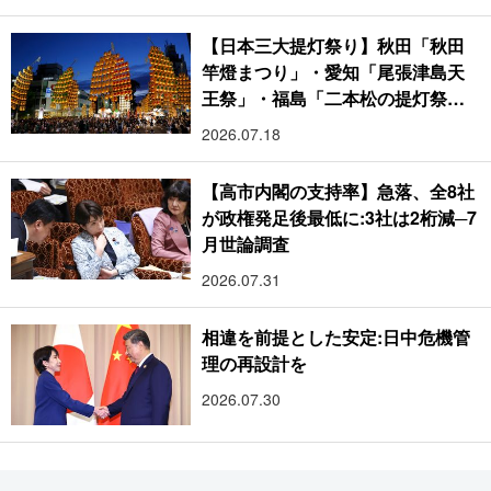
【日本三大提灯祭り】秋田「秋田
竿燈まつり」・愛知「尾張津島天
王祭」・福島「二本松の提灯祭
り」:おびただしい灯火が夜空を照
2026.07.18
らす光の祭典
【高市内閣の支持率】急落、全8社
が政権発足後最低に:3社は2桁減─7
月世論調査
2026.07.31
相違を前提とした安定:日中危機管
理の再設計を
2026.07.30