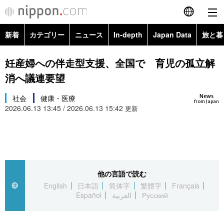
新着
カテゴリー
ニュース
In-depth
Japan Data
旅と暮
English
政治・外交
Topics
妊産婦への伴走型支援、全国で 育児の孤立解
简体字
消へ議連要望
経済・ビジネス
Images
繁體字
カテゴリー
News
社会
健康・医療
from Japan
2026.06.13 13:45 / 2026.06.13 15:42
国際・海外
更新
People
Français
政治・外交
ニュース
社会
東京
Español
経済・ビジネス
トップ
In-depth
文化
お知らせ
العربية
他の言語で読む
国際
アーカイブ
Japan Data
科学・技術
English
日本語
简体字
繁體字
Français
Русский
Español
العربية
Русский
社会
旅と暮らし
暮らし