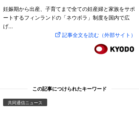
スポーツ・東京2020
妊娠期から出産、子育てまで全ての妊産婦と家族をサポ
文化
動画/Live
ートするフィンランドの「ネウボラ」制度を国内で広
げ...
科学・技術
Books
記事全文を読む（外部サイト）
暮らし
Cinema
スポーツ・東京2020
Topics
Images
この記事につけられたキーワード
People
共同通信ニュース
東京
お知らせ