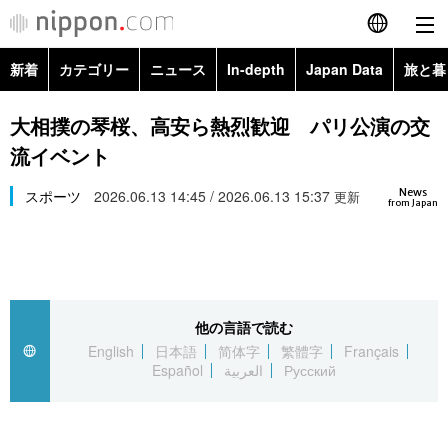
新着
カテゴリー
ニュース
In-depth
Japan Data
旅と暮
English
政治・外交
Topics
大相撲の琴桜、高安ら熱烈歓迎 パリ公演の交
简体字
流イベント
経済・ビジネス
Images
繁體字
カテゴリー
News
スポーツ
2026.06.13 14:45 / 2026.06.13 15:37
更新
from Japan
国際・海外
People
Français
政治・外交
ニュース
社会
東京
Español
経済・ビジネス
トップ
In-depth
文化
お知らせ
العربية
他の言語で読む
English
日本語
简体字
繁體字
Français
国際
アーカイブ
Japan Data
科学・技術
Español
العربية
Русский
Русский
社会
旅と暮らし
暮らし