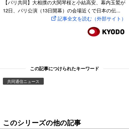
【パリ共同】大相撲の大関琴桜と小結高安、幕内玉鷲が
スポーツ・東京2020
文化
動画/Live
12日、パリ公演（13日開幕）の会場近くで日本の伝...
記事全文を読む（外部サイト）
科学・技術
Books
暮らし
Cinema
スポーツ・東京2020
Topics
この記事につけられたキーワード
Images
共同通信ニュース
People
東京
このシリーズの他の記事
お知らせ