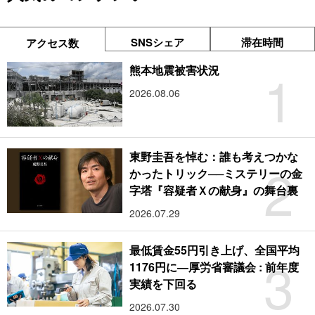
SNSシェア
滞在時間
アクセス数
1
熊本地震被害状況
2026.08.06
東野圭吾を悼む：誰も考えつかな
2
かったトリック──ミステリーの金
字塔『容疑者Ｘの献身』の舞台裏
2026.07.29
最低賃金55円引き上げ、全国平均
3
1176円に―厚労省審議会 : 前年度
実績を下回る
2026.07.30