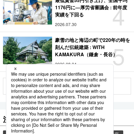
最低賃金55円引き上げ、全国平均
4
1176円に―厚労省審議会 : 前年度
実績を下回る
2026.07.30
豪雪の地と海辺の町で220年の時を
5
刻んだ伝統建築 : WITH
KAMAKURA（鎌倉・長谷）
2026.08.04
もっと見る
注目のキーワード