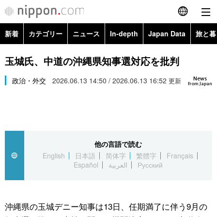
新着
カテゴリー
ニュース
In-depth
Japan Data
旅と暮
English
政治・外交
Topics
玉城氏、中道の沖縄県知事選対応を批判
简体字
News
経済・ビジネス
政治・外交
2026.06.13 14:50 / 2026.06.13 16:52
Images
更新
繁體字
from Japan
カテゴリー
国際・海外
People
Français
政治・外交
ニュース
社会
東京
Español
他の言語で読む
経済・ビジネス
トップ
In-depth
文化
お知らせ
English
日本語
简体字
繁體字
Français
العربية
Español
العربية
Русский
国際
アーカイブ
Japan Data
科学・技術
Русский
社会
旅と暮らし
暮らし
沖縄県の玉城デニー知事は13日、任期満了に伴う9月の