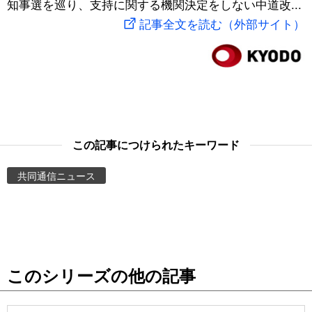
知事選を巡り、支持に関する機関決定をしない中道改...
スポーツ・東京2020
文化
動画/Live
記事全文を読む（外部サイト）
科学・技術
Books
暮らし
Cinema
スポーツ・東京2020
Topics
この記事につけられたキーワード
共同通信ニュース
Images
People
東京
このシリーズの他の記事
お知らせ