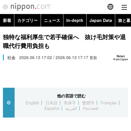
新着
カテゴリー
ニュース
In-depth
Japan Data
旅と暮
English
政治・外交
Topics
独特な福利厚生で若手確保へ 抜け毛対策や退
简体字
職代行費用負担も
経済・ビジネス
Images
繁體字
カテゴリー
News
社会
2026.06.13 17:02 / 2026.06.13 17:17
更新
from Japan
国際・海外
People
Français
政治・外交
ニュース
社会
東京
Español
経済・ビジネス
トップ
In-depth
文化
お知らせ
العربية
他の言語で読む
English
日本語
简体字
繁體字
Français
国際
アーカイブ
Japan Data
科学・技術
Español
العربية
Русский
Русский
社会
旅と暮らし
暮らし