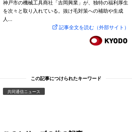
神戸市の機械工具商社「吉岡興業」が、独特の福利厚生
スポーツ・東京2020
文化
動画/Live
を次々と取り入れている。抜け毛対策への補助や生成
人...
科学・技術
Books
記事全文を読む（外部サイト）
暮らし
Cinema
スポーツ・東京2020
Topics
Images
この記事につけられたキーワード
共同通信ニュース
People
東京
お知らせ