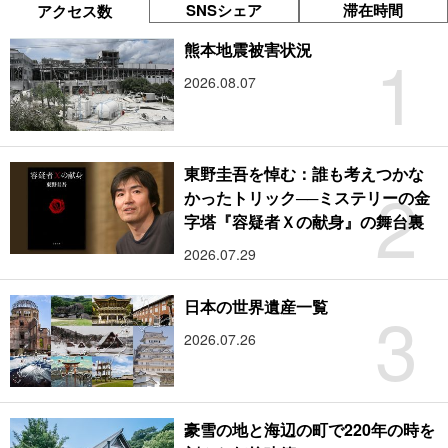
SNSシェア
滞在時間
アクセス数
1
熊本地震被害状況
2026.08.07
東野圭吾を悼む：誰も考えつかな
2
かったトリック──ミステリーの金
字塔『容疑者Ｘの献身』の舞台裏
2026.07.29
3
日本の世界遺産一覧
2026.07.26
豪雪の地と海辺の町で220年の時を