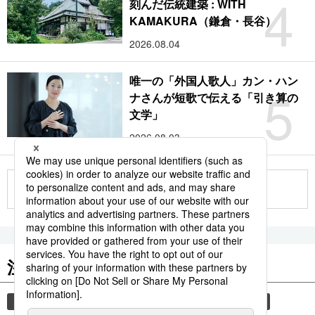
4
刻んだ伝統建築 : WITH
KAMAKURA（鎌倉・長谷）
2026.08.04
唯一の「外国人歌人」カン・ハン
5
ナさんが短歌で伝える「引き算の
文学」
2026.08.03
もっと見る
注目のキーワード
共同通信ニュース
和食
食材
スパイス