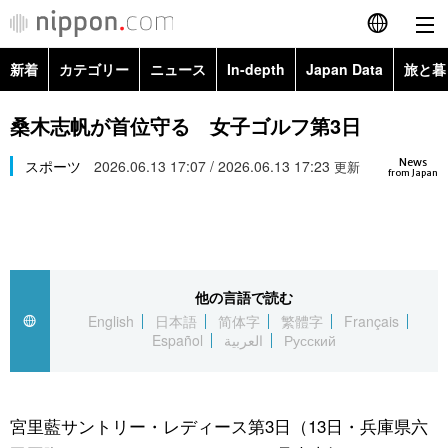
新着
カテゴリー
ニュース
In-depth
Japan Data
旅と暮
English
政治・外交
Topics
桑木志帆が首位守る 女子ゴルフ第3日
简体字
News
経済・ビジネス
スポーツ
2026.06.13 17:07 / 2026.06.13 17:23
Images
更新
繁體字
from Japan
カテゴリー
国際・海外
People
Français
政治・外交
ニュース
社会
東京
Español
他の言語で読む
経済・ビジネス
トップ
In-depth
文化
お知らせ
English
日本語
简体字
繁體字
Français
العربية
Español
العربية
Русский
国際
アーカイブ
Japan Data
科学・技術
Русский
社会
旅と暮らし
暮らし
宮里藍サントリー・レディース第3日（13日・兵庫県六