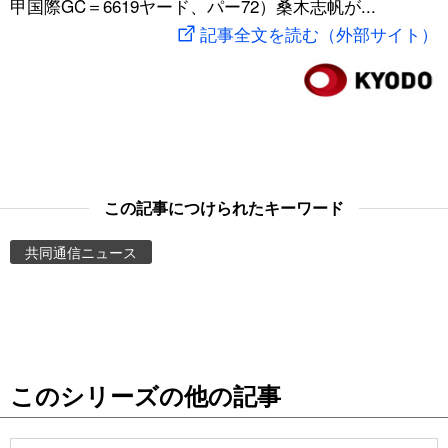
甲国際GC＝6619ヤード、パー72）桑木志帆が...
スポーツ・東京2020
文化
動画/Live
記事全文を読む（外部サイト）
科学・技術
Books
暮らし
Cinema
スポーツ・東京2020
Topics
この記事につけられたキーワード
共同通信ニュース
Images
People
東京
このシリーズの他の記事
お知らせ