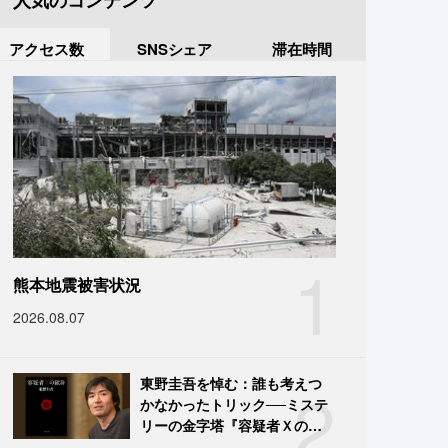
人気のコンテンツ
アクセス数
SNSシェア
滞在時間
1
熊本地震被害状況
2026.08.07
2
東野圭吾を悼む：誰も考えつ
かなかったトリック──ミステ
リーの金字塔『容疑者Ｘの献
身』の舞台裏