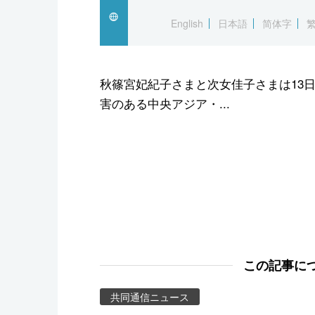
スポーツ・東京2020
English
日本語
简体字
秋篠宮妃紀子さまと次女佳子さまは13
害のある中央アジア・...
この記事に
共同通信ニュース