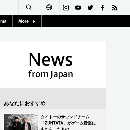
ema
More
English
Topics
简体字
Images
News
繁體字
People
Français
from Japan
東京
Español
お知らせ
العربية
あなたにおすすめ
Русский
タイトーのサウンドチーム
「ZUNTATA」がゲーム音楽に
もたらしたもの