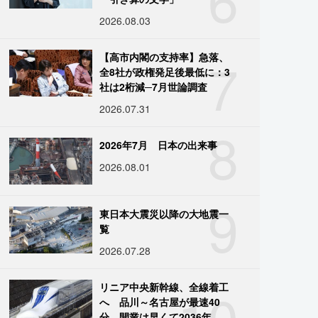
2026.08.03
7
【高市内閣の支持率】急落、
全8社が政権発足後最低に：3
社は2桁減─7月世論調査
2026.07.31
8
2026年7月 日本の出来事
2026.08.01
9
東日本大震災以降の大地震一
覧
2026.07.28
10
リニア中央新幹線、全線着工
へ 品川～名古屋が最速40
分、開業は早くて2036年