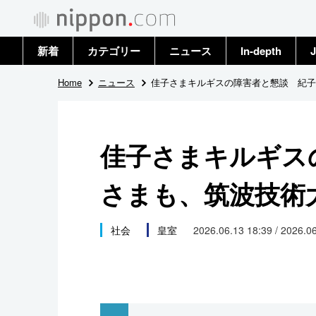
新着
カテゴリー
ニュース
In-depth
J
政治・外交
トップ
Home
ニュース
佳子さまキルギスの障害者と懇談 紀子
経済・ビジネス
アーカイブ
佳子さまキルギス
国際
さまも、筑波技術
社会
文化
社会
皇室
2026.06.13 18:39 / 2026.0
科学・技術
暮らし