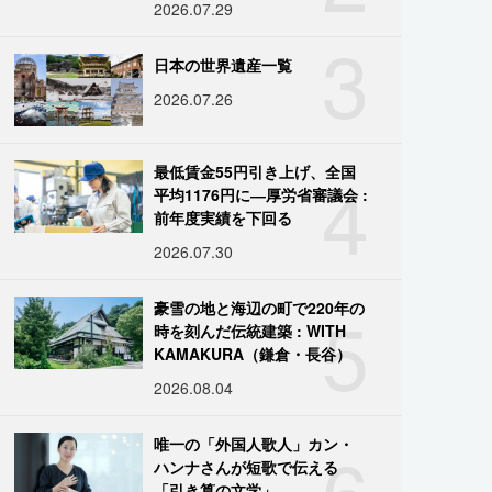
2026.07.29
3
日本の世界遺産一覧
2026.07.26
4
最低賃金55円引き上げ、全国
平均1176円に―厚労省審議会 :
前年度実績を下回る
2026.07.30
5
豪雪の地と海辺の町で220年の
時を刻んだ伝統建築 : WITH
KAMAKURA（鎌倉・長谷）
2026.08.04
6
唯一の「外国人歌人」カン・
ハンナさんが短歌で伝える
「引き算の文学」