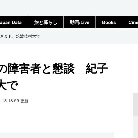
apan Data
旅と暮らし
動画/Live
Books
Cin
さまも、筑波技術大で
の障害者と懇談 紀子
大で
6.13 18:59
更新