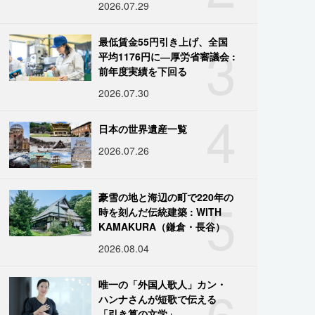
2026.07.29
3
最低賃金55円引き上げ、全国
平均1176円に―厚労省審議会 :
前年度実績を下回る
2026.07.30
4
日本の世界遺産一覧
2026.07.26
5
豪雪の地と海辺の町で220年の
時を刻んだ伝統建築 : WITH
KAMAKURA（鎌倉・長谷）
2026.08.04
6
唯一の「外国人歌人」カン・
ハンナさんが短歌で伝える
「引き算の文学」