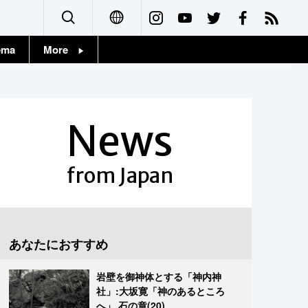
ema
More
English
Topics
简体字
Images
News
繁體字
People
Français
from Japan
東京
Español
お知らせ
العربية
あなたにおすすめ
Русский
岩壁を御神体とする「神内神
社」:大坂寛「神のあるところ
へ」 石の章(20)