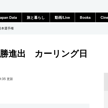
apan Data
旅と暮らし
動画/Live
Books
Cin
日本選手権
決勝進出 カーリング日
19:35
更新