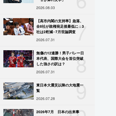
2026.08.03
7
【高市内閣の支持率】急落、
全8社が政権発足後最低に：3
社は2桁減─7月世論調査
2026.07.31
8
無傷の12連勝！男子バレー日
本代表、国際大会を首位突破
した強さの訳は？
2026.07.31
9
東日本大震災以降の大地震一
覧
2026.07.28
10
2026年7月 日本の出来事