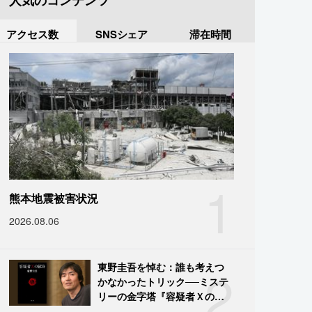
人気のコンテンツ
アクセス数
SNSシェア
滞在時間
1
熊本地震被害状況
2026.08.06
2
東野圭吾を悼む：誰も考えつ
かなかったトリック──ミステ
リーの金字塔『容疑者Ｘの献
身』の舞台裏