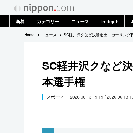
新着
カテゴリー
ニュース
In-depth
J
政治・外交
トップ
Home
ニュース
SC軽井沢クなど決勝進出 カーリング
経済・ビジネス
アーカイブ
SC軽井沢クなど
国際
本選手権
社会
文化
スポーツ
2026.06.13 19:19 / 2026.06.13 
科学・技術
暮らし