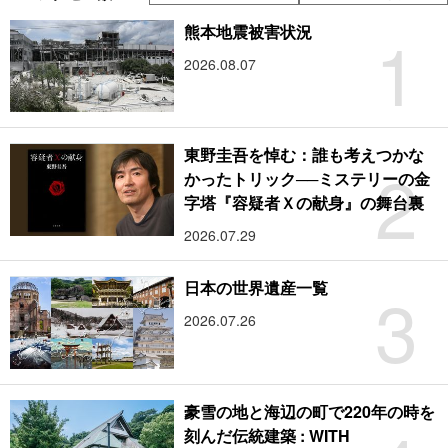
1
熊本地震被害状況
2026.08.07
東野圭吾を悼む：誰も考えつかな
2
かったトリック──ミステリーの金
字塔『容疑者Ｘの献身』の舞台裏
2026.07.29
3
日本の世界遺産一覧
2026.07.26
豪雪の地と海辺の町で220年の時を
刻んだ伝統建築 : WITH