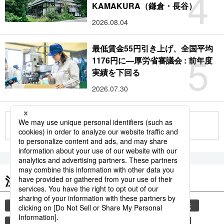
4
KAMAKURA（鎌倉・長谷）
2026.08.04
最低賃金55円引き上げ、全国平均
5
1176円に―厚労省審議会 : 前年度
実績を下回る
2026.07.30
もっと見る
注目のキーワード
共同通信ニュース
気象・災害
災害
観光
気象庁
津波
地震
熊本
熊本地震