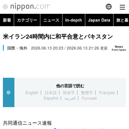
新着
カテゴリー
ニュース
In-depth
Japan Data
旅と暮
English
政治・外交
Topics
米イラン24時間内に和平合意とパキスタン
简体字
News
経済・ビジネス
国際・海外
2026.06.13 20:23 / 2026.06.13 21:26
Images
更新
繁體字
from Japan
カテゴリー
国際・海外
People
Français
政治・外交
ニュース
社会
東京
Español
他の言語で読む
経済・ビジネス
トップ
In-depth
文化
お知らせ
English
日本語
简体字
繁體字
Français
العربية
Español
العربية
Русский
国際
アーカイブ
Japan Data
科学・技術
Русский
社会
旅と暮らし
暮らし
共同通信ニュース速報