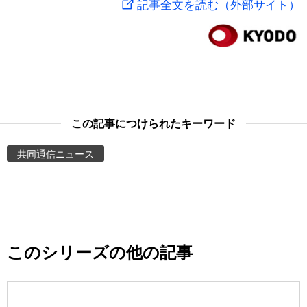
記事全文を読む（外部サイト）
スポーツ・東京2020
文化
動画/Live
科学・技術
Books
暮らし
Cinema
この記事につけられたキーワード
スポーツ・東京2020
Topics
共同通信ニュース
Images
People
このシリーズの他の記事
東京
お知らせ