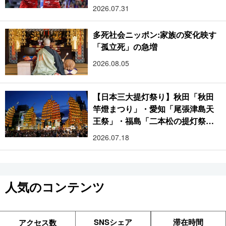
2026.07.31
多死社会ニッポン:家族の変化映す
「孤立死」の急増
2026.08.05
【日本三大提灯祭り】秋田「秋田
竿燈まつり」・愛知「尾張津島天
王祭」・福島「二本松の提灯祭
り」:おびただしい灯火が夜空を照
2026.07.18
らす光の祭典
人気のコンテンツ
SNSシェア
滞在時間
アクセス数