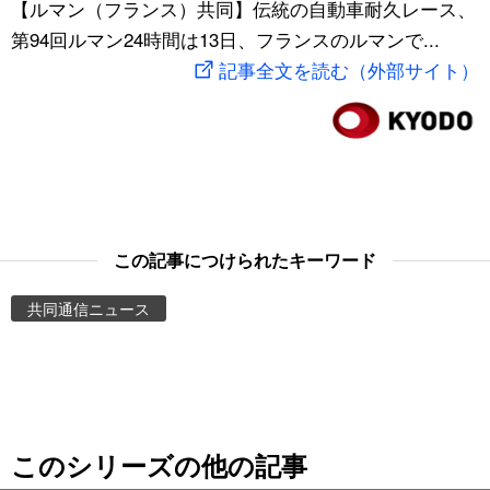
【ルマン（フランス）共同】伝統の自動車耐久レース、
スポーツ・東京2020
文化
動画/Live
第94回ルマン24時間は13日、フランスのルマンで...
記事全文を読む（外部サイト）
科学・技術
Books
暮らし
Cinema
スポーツ・東京2020
Topics
この記事につけられたキーワード
Images
共同通信ニュース
People
東京
このシリーズの他の記事
お知らせ