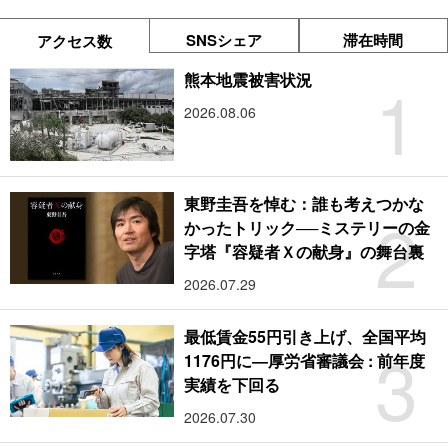
SNSシェア
滞在時間
アクセス数
1
熊本地震被害状況
2026.08.06
東野圭吾を悼む：誰も考えつかな
2
かったトリック──ミステリーの金
字塔『容疑者Ｘの献身』の舞台裏
2026.07.29
最低賃金55円引き上げ、全国平均
3
1176円に―厚労省審議会 : 前年度
実績を下回る
2026.07.30