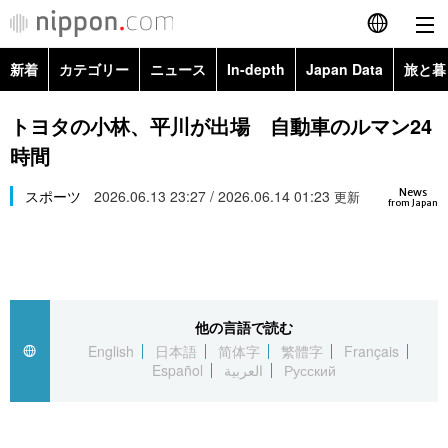
新着
カテゴリー
ニュース
In-depth
Japan Data
旅と暮
English
政治・外交
Topics
トヨタの小林、平川が出場 自動車のルマン24
简体字
時間
経済・ビジネス
Images
繁體字
カテゴリー
News
スポーツ
2026.06.13 23:27 / 2026.06.14 01:23
更新
from Japan
国際・海外
People
Français
政治・外交
ニュース
社会
東京
Español
経済・ビジネス
トップ
In-depth
文化
お知らせ
العربية
他の言語で読む
English
日本語
简体字
繁體字
Français
国際
アーカイブ
Japan Data
科学・技術
Español
العربية
Русский
Русский
社会
旅と暮らし
暮らし