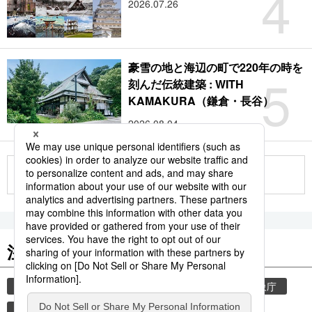
4
2026.07.26
豪雪の地と海辺の町で220年の時を
5
刻んだ伝統建築 : WITH
KAMAKURA（鎌倉・長谷）
2026.08.04
もっと見る
注目のキーワード
共同通信ニュース
気象・災害
災害
気象庁
観光
地震
厚生労働省
熊本