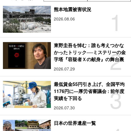
1
熊本地震被害状況
2026.08.06
東野圭吾を悼む：誰も考えつかな
2
かったトリック──ミステリーの金
字塔『容疑者Ｘの献身』の舞台裏
2026.07.29
最低賃金55円引き上げ、全国平均
3
1176円に―厚労省審議会 : 前年度
実績を下回る
2026.07.30
日本の世界遺産一覧