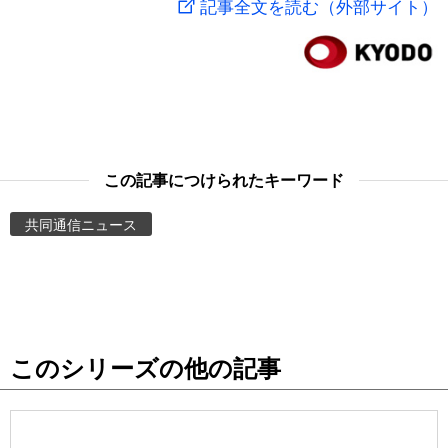
記事全文を読む（外部サイト）
スポーツ・東京2020
文化
動画/Live
科学・技術
Books
暮らし
Cinema
この記事につけられたキーワード
スポーツ・東京2020
Topics
共同通信ニュース
Images
People
このシリーズの他の記事
東京
お知らせ