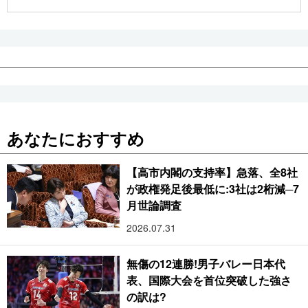
公式SNS
あなたにおすすめ
【高市内閣の支持率】急落、全8社
が政権発足後最低に:3社は2桁減─7
月世論調査
2026.07.31
無傷の12連勝!男子バレー日本代
表、国際大会を首位突破した強さ
の訳は?