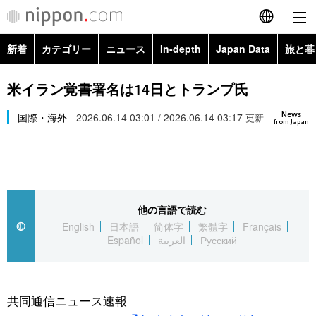
新着
カテゴリー
ニュース
In-depth
Japan Data
旅と暮
English
政治・外交
Topics
米イラン覚書署名は14日とトランプ氏
简体字
News
経済・ビジネス
国際・海外
2026.06.14 03:01 / 2026.06.14 03:17
Images
更新
繁體字
from Japan
カテゴリー
国際・海外
People
Français
政治・外交
ニュース
社会
東京
Español
他の言語で読む
経済・ビジネス
トップ
In-depth
文化
お知らせ
English
日本語
简体字
繁體字
Français
العربية
Español
العربية
Русский
国際
アーカイブ
Japan Data
科学・技術
Русский
社会
旅と暮らし
暮らし
共同通信ニュース速報