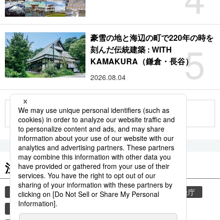
豪雪の地と海辺の町で220年の時を
5
刻んだ伝統建築 : WITH
KAMAKURA（鎌倉・長谷）
2026.08.04
もっと見る
注目のキーワード
共同通信ニュース
和食
気象・災害
気象庁
津波
災害
地震
熊本
熊本地震