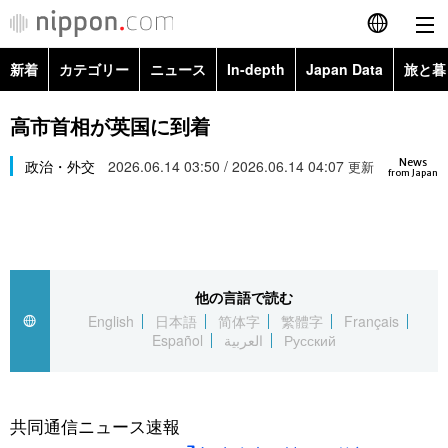
新着
カテゴリー
ニュース
In-depth
Japan Data
旅と暮
English
政治・外交
Topics
高市首相が英国に到着
简体字
News
経済・ビジネス
政治・外交
2026.06.14 03:50 / 2026.06.14 04:07
Images
更新
繁體字
from Japan
カテゴリー
国際・海外
People
Français
政治・外交
ニュース
社会
東京
Español
他の言語で読む
経済・ビジネス
トップ
In-depth
文化
お知らせ
English
日本語
简体字
繁體字
Français
العربية
Español
العربية
Русский
国際
アーカイブ
Japan Data
科学・技術
Русский
社会
旅と暮らし
暮らし
共同通信ニュース速報