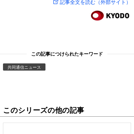
記事全文を読む（外部サイト）
スポーツ・東京2020
文化
動画/Live
科学・技術
Books
暮らし
Cinema
この記事につけられたキーワード
スポーツ・東京2020
Topics
共同通信ニュース
Images
People
このシリーズの他の記事
東京
お知らせ