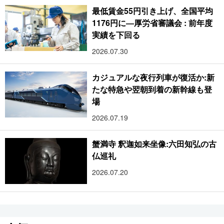
最低賃金55円引き上げ、全国平均
1176円に―厚労省審議会 : 前年度
実績を下回る
2026.07.30
カジュアルな夜行列車が復活か:新
たな特急や翌朝到着の新幹線も登
場
2026.07.19
蟹満寺 釈迦如来坐像:六田知弘の古
仏巡礼
2026.07.20