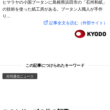
ヒマラヤの小国ブータンに島根県浜田市の「石州和紙」
スポーツ・東京2020
文化
動画/Live
の技術を使った紙工房がある。ブータン人職人が手作
り...
科学・技術
Books
記事全文を読む（外部サイト）
暮らし
Cinema
スポーツ・東京2020
Topics
Images
この記事につけられたキーワード
共同通信ニュース
People
東京
お知らせ