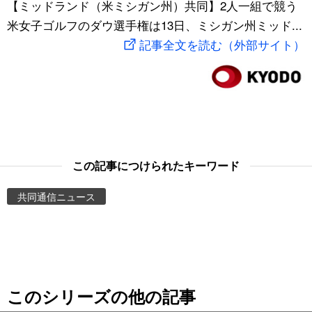
【ミッドランド（米ミシガン州）共同】2人一組で競う
スポーツ・東京2020
文化
動画/Live
米女子ゴルフのダウ選手権は13日、ミシガン州ミッド...
記事全文を読む（外部サイト）
科学・技術
Books
暮らし
Cinema
スポーツ・東京2020
Topics
この記事につけられたキーワード
Images
共同通信ニュース
People
東京
このシリーズの他の記事
お知らせ