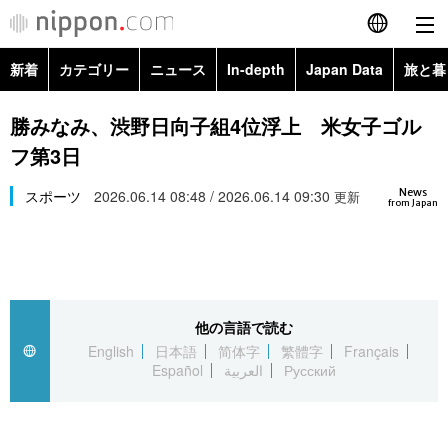
新着
カテゴリー
ニュース
In-depth
Japan Data
旅と暮
English
政治・外交
Topics
勝みなみ、渋野日向子組4位浮上 米女子ゴル
简体字
フ第3日
経済・ビジネス
Images
繁體字
カテゴリー
News
スポーツ
2026.06.14 08:48 / 2026.06.14 09:30
更新
from Japan
国際・海外
People
Français
政治・外交
ニュース
社会
東京
Español
経済・ビジネス
トップ
In-depth
文化
お知らせ
العربية
他の言語で読む
English
日本語
简体字
繁體字
Français
国際
アーカイブ
Japan Data
科学・技術
Español
العربية
Русский
Русский
社会
旅と暮らし
暮らし