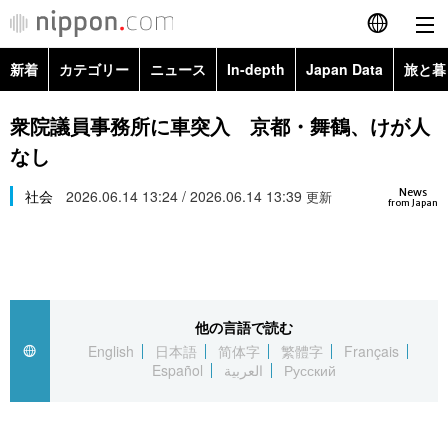
新着
カテゴリー
ニュース
In-depth
Japan Data
旅と暮
English
政治・外交
Topics
衆院議員事務所に車突入 京都・舞鶴、けが人
简体字
なし
経済・ビジネス
Images
繁體字
カテゴリー
News
社会
2026.06.14 13:24 / 2026.06.14 13:39
更新
from Japan
国際・海外
People
Français
政治・外交
ニュース
社会
東京
Español
経済・ビジネス
トップ
In-depth
文化
お知らせ
العربية
他の言語で読む
English
日本語
简体字
繁體字
Français
国際
アーカイブ
Japan Data
科学・技術
Español
العربية
Русский
Русский
社会
旅と暮らし
暮らし