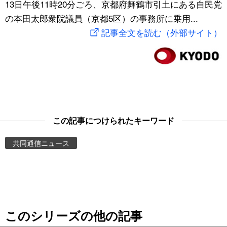
13日午後11時20分ごろ、京都府舞鶴市引土にある自民党
スポーツ・東京2020
文化
動画/Live
の本田太郎衆院議員（京都5区）の事務所に乗用...
記事全文を読む（外部サイト）
科学・技術
Books
暮らし
Cinema
スポーツ・東京2020
Topics
この記事につけられたキーワード
Images
共同通信ニュース
People
東京
このシリーズの他の記事
お知らせ