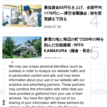
最低賃金55円引き上げ、全国平均
4
1176円に―厚労省審議会 : 前年度
実績を下回る
2026.07.30
豪雪の地と海辺の町で220年の時を
5
刻んだ伝統建築 : WITH
KAMAKURA（鎌倉・長谷）
2026.08.04
もっと見る
注目のキーワード