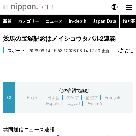
新着
カテゴリー
ニュース
In-depth
Japan Data
旅と暮
English
政治・外交
Topics
競馬の宝塚記念はメイショウタバル2連覇
简体字
News
経済・ビジネス
スポーツ
2026.06.14 15:53 / 2026.06.14 17:50
Images
更新
繁體字
from Japan
カテゴリー
国際・海外
People
Français
政治・外交
ニュース
社会
東京
Español
他の言語で読む
経済・ビジネス
トップ
In-depth
文化
お知らせ
English
日本語
简体字
繁體字
Français
العربية
Español
العربية
Русский
国際
アーカイブ
Japan Data
科学・技術
Русский
社会
旅と暮らし
暮らし
共同通信ニュース速報