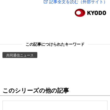
記事全文を読む（外部サイト）
スポーツ・東京2020
文化
動画/Live
科学・技術
Books
暮らし
Cinema
この記事につけられたキーワード
スポーツ・東京2020
Topics
共同通信ニュース
Images
People
このシリーズの他の記事
東京
お知らせ