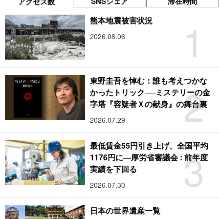
SNSシェア
滞在時間
アクセス数
1
熊本地震被害状況
2026.08.06
東野圭吾を悼む：誰も考えつかな
2
かったトリック──ミステリーの金
字塔『容疑者Ｘの献身』の舞台裏
2026.07.29
最低賃金55円引き上げ、全国平均
3
1176円に―厚労省審議会 : 前年度
実績を下回る
2026.07.30
日本の世界遺産一覧