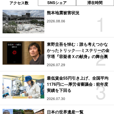
SNSシェア
滞在時間
アクセス数
1
熊本地震被害状況
2026.08.06
東野圭吾を悼む：誰も考えつかな
2
かったトリック──ミステリーの金
字塔『容疑者Ｘの献身』の舞台裏
2026.07.29
最低賃金55円引き上げ、全国平均
3
1176円に―厚労省審議会 : 前年度
実績を下回る
2026.07.30
日本の世界遺産一覧