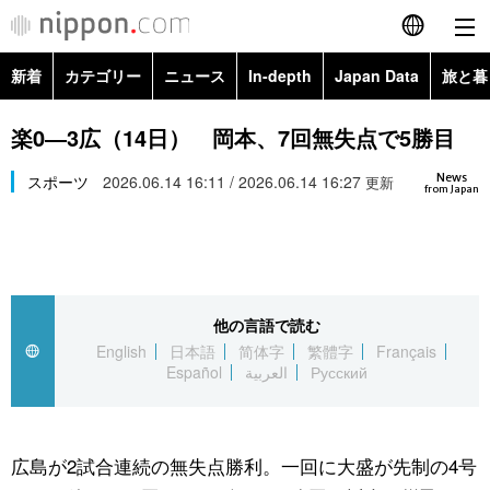
新着
カテゴリー
ニュース
In-depth
Japan Data
旅と暮
English
政治・外交
Topics
楽0―3広（14日） 岡本、7回無失点で5勝目
简体字
News
経済・ビジネス
スポーツ
2026.06.14 16:11 / 2026.06.14 16:27
Images
更新
繁體字
from Japan
カテゴリー
国際・海外
People
Français
政治・外交
ニュース
社会
東京
Español
他の言語で読む
経済・ビジネス
トップ
In-depth
文化
お知らせ
English
日本語
简体字
繁體字
Français
العربية
Español
العربية
Русский
国際
アーカイブ
Japan Data
科学・技術
Русский
社会
旅と暮らし
暮らし
広島が2試合連続の無失点勝利。一回に大盛が先制の4号