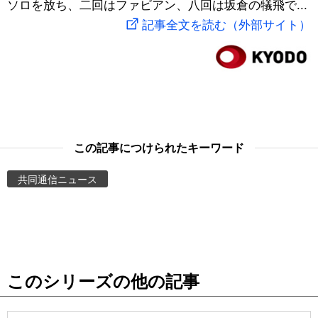
ソロを放ち、二回はファビアン、八回は坂倉の犠飛で...
スポーツ・東京2020
文化
動画/Live
記事全文を読む（外部サイト）
科学・技術
Books
暮らし
Cinema
スポーツ・東京2020
Topics
この記事につけられたキーワード
共同通信ニュース
Images
People
東京
このシリーズの他の記事
お知らせ