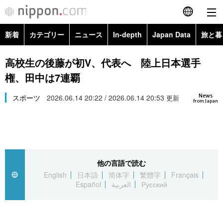
新着
カテゴリー
ニュース
In-depth
Japan Data
旅と暮
English
政治・外交
Topics
高校生の後藤が初V、代表へ 陸上日本選手
简体字
権、田中は7連覇
経済・ビジネス
Images
繁體字
カテゴリー
News
スポーツ
2026.06.14 20:22 / 2026.06.14 20:53
更新
from Japan
国際・海外
People
Français
政治・外交
ニュース
社会
東京
Español
経済・ビジネス
トップ
In-depth
文化
お知らせ
العربية
他の言語で読む
English
日本語
简体字
繁體字
Français
国際
アーカイブ
Japan Data
科学・技術
Español
العربية
Русский
Русский
社会
旅と暮らし
暮らし