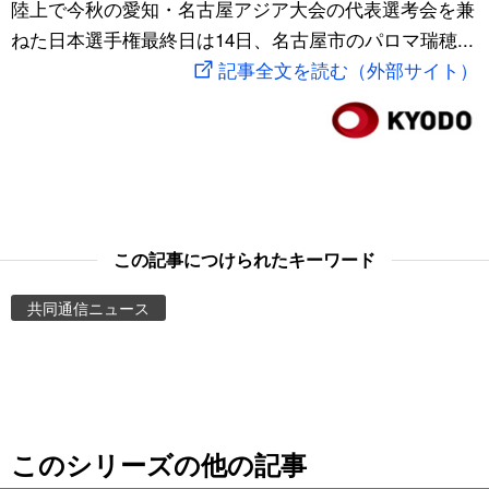
陸上で今秋の愛知・名古屋アジア大会の代表選考会を兼
スポーツ・東京2020
文化
動画/Live
ねた日本選手権最終日は14日、名古屋市のパロマ瑞穂...
記事全文を読む（外部サイト）
科学・技術
Books
暮らし
Cinema
スポーツ・東京2020
Topics
この記事につけられたキーワード
Images
共同通信ニュース
People
東京
このシリーズの他の記事
お知らせ