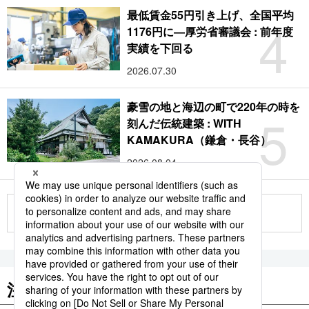
最低賃金55円引き上げ、全国平均
4
1176円に―厚労省審議会 : 前年度
実績を下回る
2026.07.30
豪雪の地と海辺の町で220年の時を
5
刻んだ伝統建築 : WITH
KAMAKURA（鎌倉・長谷）
2026.08.04
もっと見る
注目のキーワード