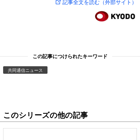
記事全文を読む（外部サイト）
スポーツ・東京2020
文化
動画/Live
科学・技術
Books
暮らし
Cinema
この記事につけられたキーワード
スポーツ・東京2020
Topics
共同通信ニュース
Images
People
このシリーズの他の記事
東京
お知らせ