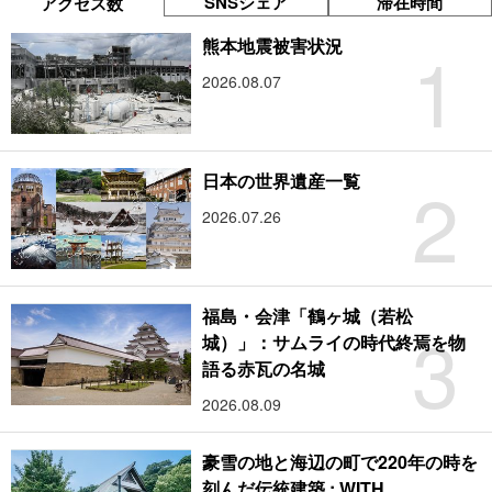
SNSシェア
滞在時間
アクセス数
1
熊本地震被害状況
2026.08.07
2
日本の世界遺産一覧
2026.07.26
福島・会津「鶴ヶ城（若松
3
城）」：サムライの時代終焉を物
語る赤瓦の名城
2026.08.09
豪雪の地と海辺の町で220年の時を
刻んだ伝統建築 : WITH