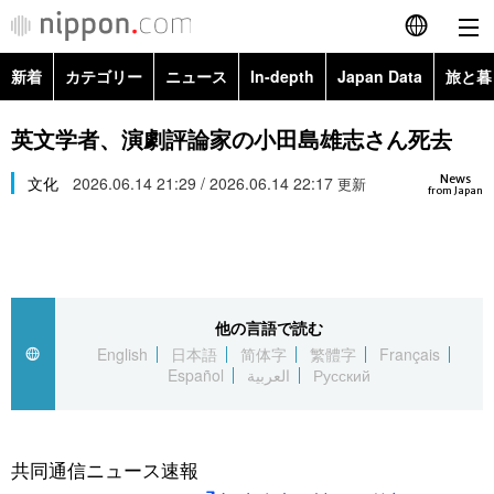
新着
カテゴリー
ニュース
In-depth
Japan Data
旅と暮
English
政治・外交
Topics
英文学者、演劇評論家の小田島雄志さん死去
简体字
News
経済・ビジネス
文化
2026.06.14 21:29 / 2026.06.14 22:17
Images
更新
繁體字
from Japan
カテゴリー
国際・海外
People
Français
政治・外交
ニュース
社会
東京
Español
他の言語で読む
経済・ビジネス
トップ
In-depth
文化
お知らせ
English
日本語
简体字
繁體字
Français
العربية
Español
العربية
Русский
国際
アーカイブ
Japan Data
科学・技術
Русский
社会
旅と暮らし
暮らし
共同通信ニュース速報