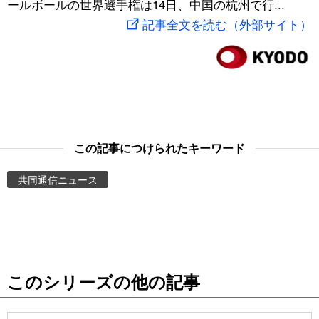
ールボールの世界選手権は14日、中国の杭州で行...
スポーツ・東京2020
文化
動画/Live
記事全文を読む（外部サイト）
科学・技術
Books
暮らし
Cinema
スポーツ・東京2020
Topics
この記事につけられたキーワード
共同通信ニュース
Images
People
東京
このシリーズの他の記事
お知らせ