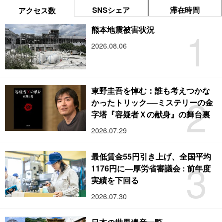
SNSシェア
滞在時間
アクセス数
1
熊本地震被害状況
2026.08.06
東野圭吾を悼む：誰も考えつかな
2
かったトリック──ミステリーの金
字塔『容疑者Ｘの献身』の舞台裏
2026.07.29
最低賃金55円引き上げ、全国平均
3
1176円に―厚労省審議会 : 前年度
実績を下回る
2026.07.30