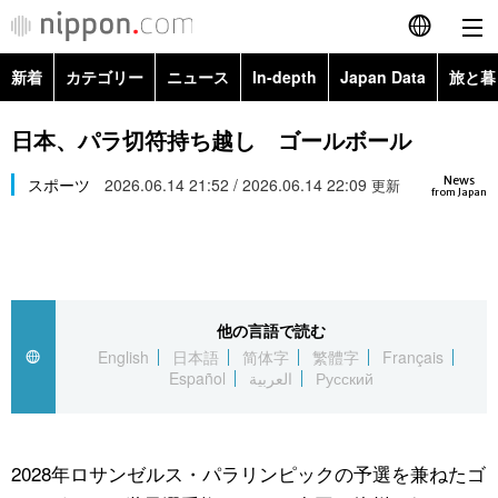
新着
カテゴリー
ニュース
In-depth
Japan Data
旅と暮
English
政治・外交
Topics
日本、パラ切符持ち越し ゴールボール
简体字
News
経済・ビジネス
スポーツ
2026.06.14 21:52 / 2026.06.14 22:09
Images
更新
繁體字
from Japan
カテゴリー
国際・海外
People
Français
政治・外交
ニュース
社会
東京
Español
他の言語で読む
経済・ビジネス
トップ
In-depth
文化
お知らせ
English
日本語
简体字
繁體字
Français
العربية
Español
العربية
Русский
国際
アーカイブ
Japan Data
科学・技術
Русский
社会
旅と暮らし
暮らし
2028年ロサンゼルス・パラリンピックの予選を兼ねたゴ