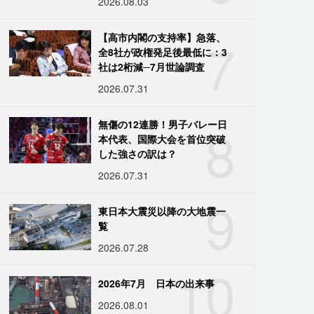
2026.08.03
7
【高市内閣の支持率】急落、
全8社が政権発足後最低に：3
社は2桁減─7月世論調査
2026.07.31
8
無傷の12連勝！男子バレー日
本代表、国際大会を首位突破
した強さの訳は？
2026.07.31
9
東日本大震災以降の大地震一
覧
2026.07.28
10
2026年7月 日本の出来事
2026.08.01