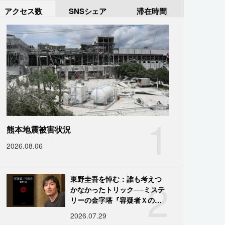
アクセス数
SNSシェア
滞在時間
1
熊本地震被害状況
2026.08.06
2
東野圭吾を悼む：誰も考えつ
かなかったトリック──ミステ
リーの金字塔『容疑者Ｘの献
身』の舞台裏
2026.07.29