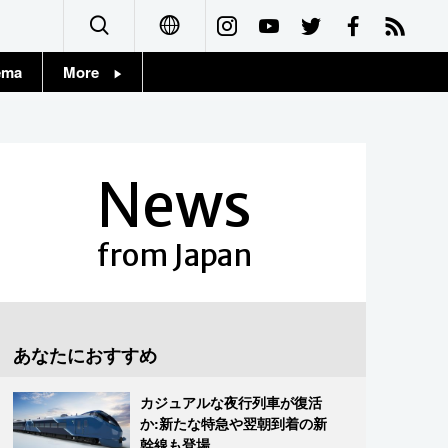
ema
More
English
Topics
简体字
Images
News
繁體字
People
Français
from Japan
東京
Español
お知らせ
العربية
あなたにおすすめ
Русский
カジュアルな夜行列車が復活
か:新たな特急や翌朝到着の新
幹線も登場