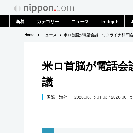
新着
カテゴリー
ニュース
In-depth
J
政治・外交
トップ
Home
ニュース
米ロ首脳が電話会談、ウクライナ和平協
経済・ビジネス
アーカイブ
米ロ首脳が電話会
国際
議
社会
文化
国際・海外
2026.06.15 01:03 / 2026.06.1
科学・技術
暮らし