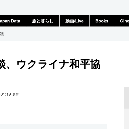
apan Data
旅と暮らし
動画/Live
Books
Cin
議
談、ウクライナ和平協
5 01:19
更新