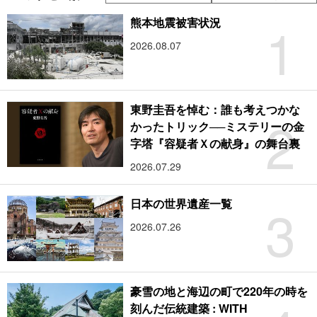
1
熊本地震被害状況
2026.08.07
東野圭吾を悼む：誰も考えつかな
2
かったトリック──ミステリーの金
字塔『容疑者Ｘの献身』の舞台裏
2026.07.29
3
日本の世界遺産一覧
2026.07.26
豪雪の地と海辺の町で220年の時を
刻んだ伝統建築 : WITH