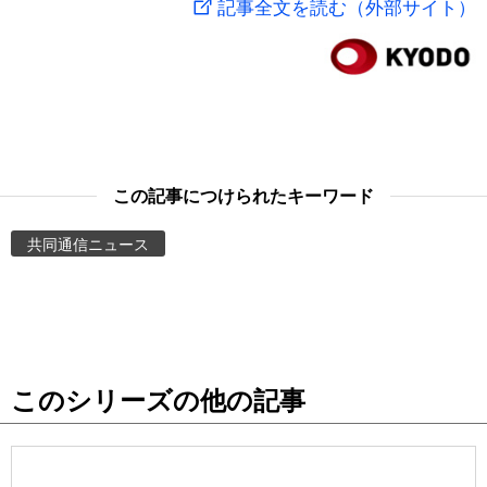
記事全文を読む（外部サイト）
スポーツ・東京2020
文化
動画/Live
科学・技術
Books
暮らし
Cinema
この記事につけられたキーワード
スポーツ・東京2020
Topics
共同通信ニュース
Images
People
このシリーズの他の記事
東京
お知らせ