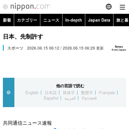
新着
カテゴリー
ニュース
In-depth
Japan Data
旅と暮
English
政治・外交
Topics
日本、先制許す
简体字
News
経済・ビジネス
スポーツ
2026.06.15 06:12 / 2026.06.15 06:29
Images
更新
繁體字
from Japan
カテゴリー
国際・海外
People
Français
政治・外交
ニュース
社会
東京
Español
他の言語で読む
経済・ビジネス
トップ
In-depth
文化
お知らせ
English
日本語
简体字
繁體字
Français
العربية
Español
العربية
Русский
国際
アーカイブ
Japan Data
科学・技術
Русский
社会
旅と暮らし
暮らし
共同通信ニュース速報