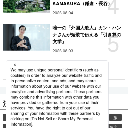
4
KAMAKURA（鎌倉・長谷）
2026.08.04
唯一の「外国人歌人」カン・ハン
5
ナさんが短歌で伝える「引き算の
文学」
2026.08.03
もっと見る
注目のキーワード
共同通信ニュース
時事通信ニュース
観光
旅
環境・自然・生物
気象・災害
熱中症
気象庁