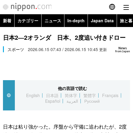
新着
カテゴリー
ニュース
In-depth
Japan Data
旅と暮
English
政治・外交
Topics
日本2―2オランダ 日本、2度追い付きドロー
简体字
News
経済・ビジネス
スポーツ
2026.06.15 07:43 / 2026.06.15 10:45
Images
更新
繁體字
from Japan
カテゴリー
国際・海外
People
Français
政治・外交
ニュース
社会
東京
Español
他の言語で読む
経済・ビジネス
トップ
In-depth
文化
お知らせ
English
日本語
简体字
繁體字
Français
العربية
Español
العربية
Русский
国際
アーカイブ
Japan Data
科学・技術
Русский
社会
旅と暮らし
暮らし
日本は粘り強かった。序盤から守備に追われたが、2度