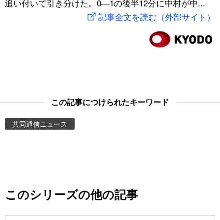
追い付いて引き分けた。0―1の後半12分に中村が中...
スポーツ・東京2020
文化
動画/Live
記事全文を読む（外部サイト）
科学・技術
Books
暮らし
Cinema
スポーツ・東京2020
Topics
この記事につけられたキーワード
共同通信ニュース
Images
People
東京
このシリーズの他の記事
お知らせ