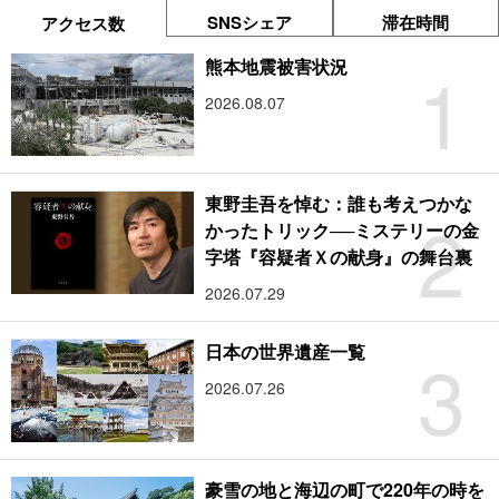
SNSシェア
滞在時間
アクセス数
1
熊本地震被害状況
2026.08.07
東野圭吾を悼む：誰も考えつかな
2
かったトリック──ミステリーの金
字塔『容疑者Ｘの献身』の舞台裏
2026.07.29
3
日本の世界遺産一覧
2026.07.26
豪雪の地と海辺の町で220年の時を