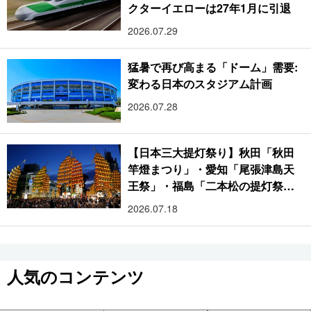
クターイエローは27年1月に引退
2026.07.29
猛暑で再び高まる「ドーム」需要:
変わる日本のスタジアム計画
2026.07.28
【日本三大提灯祭り】秋田「秋田
竿燈まつり」・愛知「尾張津島天
王祭」・福島「二本松の提灯祭
り」:おびただしい灯火が夜空を照
2026.07.18
らす光の祭典
人気のコンテンツ