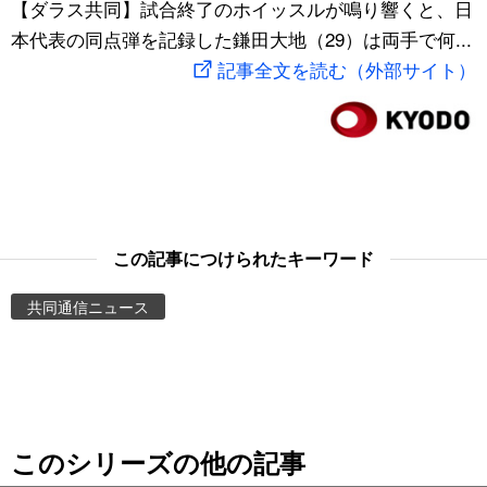
【ダラス共同】試合終了のホイッスルが鳴り響くと、日
スポーツ・東京2020
文化
動画/Live
本代表の同点弾を記録した鎌田大地（29）は両手で何...
記事全文を読む（外部サイト）
科学・技術
Books
暮らし
Cinema
スポーツ・東京2020
Topics
この記事につけられたキーワード
Images
共同通信ニュース
People
東京
このシリーズの他の記事
お知らせ