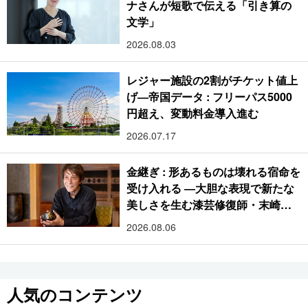
ナさんが短歌で伝える「引き算の
文学」
2026.08.03
レジャー施設の2割がチケット値上
げ―帝国データ : フリーパス5000
円超え、変動料金導入進む
2026.07.17
金継ぎ : 形あるものは壊れる宿命を
受け入れる ―大胆な表現で新たな
美しさを生む漆芸修復師・末崎広
樹
2026.08.06
人気のコンテンツ