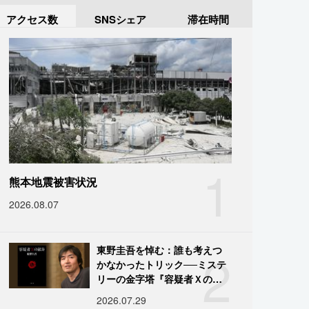
アクセス数
SNSシェア
滞在時間
1
熊本地震被害状況
2026.08.07
2
東野圭吾を悼む：誰も考えつ
かなかったトリック──ミステ
リーの金字塔『容疑者Ｘの献
身』の舞台裏
2026.07.29