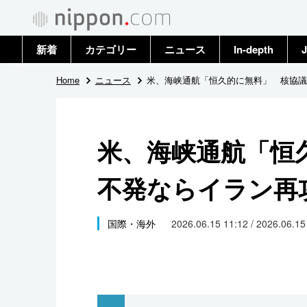
新着
カテゴリー
ニュース
In-depth
J
政治・外交
トップ
Home
ニュース
米、海峡通航「恒久的に無料」 核協議
経済・ビジネス
アーカイブ
米、海峡通航「恒
国際
不発ならイラン再
社会
文化
国際・海外
2026.06.15 11:12 / 2026.06.1
科学・技術
暮らし