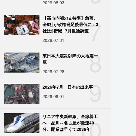
2026.08.03
7
【高市内閣の支持率】急落、
全8社が政権発足後最低に：3
社は2桁減─7月世論調査
2026.07.31
8
東日本大震災以降の大地震一
覧
2026.07.28
9
2026年7月 日本の出来事
2026.08.01
10
リニア中央新幹線、全線着工
へ 品川～名古屋が最速40
分、開業は早くて2036年