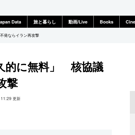
apan Data
旅と暮らし
動画/Live
Books
Cin
不発ならイラン再攻撃
久的に無料」 核協議
攻撃
5 11:29
更新