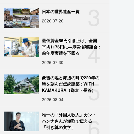
3
日本の世界遺産一覧
2026.07.26
4
最低賃金55円引き上げ、全国
平均1176円に―厚労省審議会 :
前年度実績を下回る
2026.07.30
5
豪雪の地と海辺の町で220年の
時を刻んだ伝統建築 : WITH
KAMAKURA（鎌倉・長谷）
2026.08.04
6
唯一の「外国人歌人」カン・
ハンナさんが短歌で伝える
「引き算の文学」