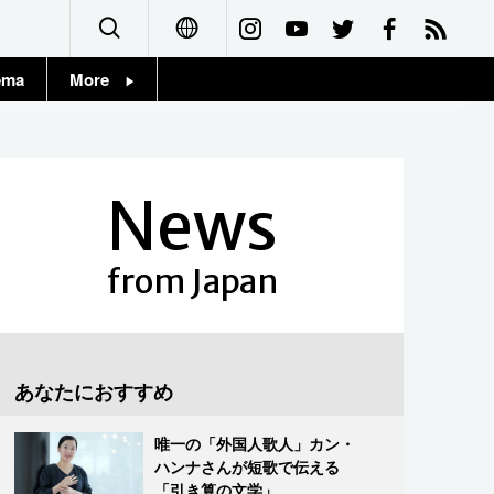
ema
More
English
Topics
简体字
Images
News
繁體字
People
Français
from Japan
東京
Español
お知らせ
العربية
あなたにおすすめ
Русский
唯一の「外国人歌人」カン・
ハンナさんが短歌で伝える
「引き算の文学」